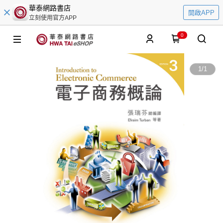
華泰網路書店
開啟APP
立刻使用官方APP
0
1
/
1