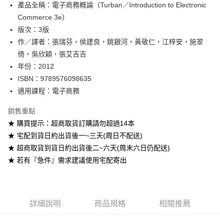
產品全稱：電子商務概論（Turban／Introduction to Electronic
ATM付款
Commerce 3e）
版次：3版
運送方式
作／譯者：張瑞芬，侯建良，姚銀河，黃敬仁，江梓安，施翠
全家取貨付款
倚，吳欣穎，張艾吉吉
每筆NT$60
年份：2012
ISBN：9789576098635
付款後全家取貨
適用課程：電子商務
每筆NT$60
銷售重點
7-11取貨付款
★ 購買提示：超商取貨訂購請勿超過14本
每筆NT$60
★ 宅配到貨日約出貨後一~三天(周日不配送)
付款後7-11取貨
★ 超商取貨到貨日約出貨後二~六天(周末六日仍配送)
每筆NT$60
★ 若有『急件』需求建議使用宅配寄出
宅配-台灣本島
每筆NT$100
詳細說明
商品規格
相關推薦
宅配-離島
每筆NT$160