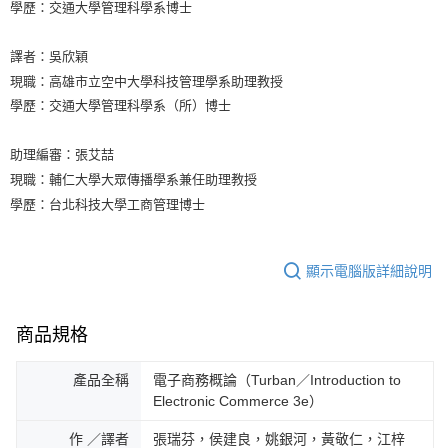
學歷：交通大學管理科學系博士
譯者：吳欣穎
現職：高雄市立空中大學科技管理學系助理教授
學歷：交通大學管理科學系（所）博士
助理編審：張艾喆
現職：輔仁大學大眾傳播學系兼任助理教授
學歷：台北科技大學工商管理博士
顯示電腦版詳細說明
商品規格
產品全稱
電子商務概論（Turban／Introduction to
Electronic Commerce 3e）
作 ／譯者
張瑞芬，侯建良，姚銀河，黃敬仁，江梓