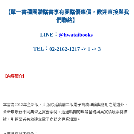
【單一書種團體購書享有團購優惠價，歡迎直接與我
們聯絡】
LINE
：
@hwataibooks
TEL
：
02-2162-1217 -> 1 -> 3
【內容簡介】
本書為2012年全新版，此版除延續前二版電子商務理論與應用之闡述外，
並新增最新不同典型之實務案例。透過精闢的理論基礎與真實情境案例描
述，引領讀者有效建立電子商務之專業知識。
本書具有以下特色：