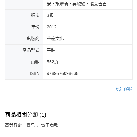
安，施翠倚，吳欣穎，張艾吉吉
版次
3版
年份
2012
出版商
華泰文化
產品型式
平裝
頁數
552頁
ISBN
9789576098635
客服
商品相關分類 (1)
高等教育－資訊
電子商務