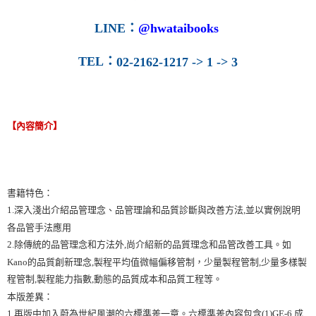
LINE
：
@hwataibooks
TEL
：
02-2162-1217 -> 1 -> 3
【內容簡介】
書籍特色：
1.深入淺出介紹品管理念、品管理論和品質診斷與改善方法,並以實例說明
各品管手法應用
2.除傳統的品管理念和方法外,尚介紹新的品質理念和品管改善工具。如
Kano的品質創新理念,製程平均值微幅偏移管制，少量製程管制,少量多樣製
程管制,製程能力指數,動態的品質成本和品質工程等。
本版差異：
1.再版中加入蔚為世紀風潮的六標準差一章。六標準差內容包含(1)GE-6 成