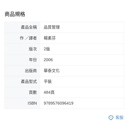
商品規格
產品全稱
品質管理
作 ／譯者
楊素芬
版次
2版
年份
2006
出版商
華泰文化
產品型式
平裝
頁數
484頁
ISBN
9789576096419
客服