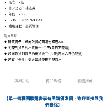
版次：2版
作／譯者：楊素芬
運送方式
年份：2006
全家取貨付款
ISBN：9789576096419
每筆NT$60
適用課程：品質管理
付款後全家取貨
銷售重點
每筆NT$60
★ 購買提示：超商取貨訂購請勿超過3本
★ 宅配到貨日約出貨後一~三天(周日不配送)
7-11取貨付款
★ 超商取貨到貨日約出貨後二~六天(周末六日仍配送)
每筆NT$60
★ 若有『急件』需求建議使用宅配寄出
付款後7-11取貨
每筆NT$60
宅配-台灣本島
詳細說明
商品規格
相關推薦
每筆NT$100
宅配-離島
【單一書種團體購書享有團購優惠價，歡迎直接與我
每筆NT$160
們聯絡】