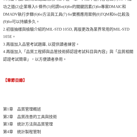
功之道(2)企業導入6 條件(3)何謂6σ(4)6σ的關鍵因素(5)6σ專案DMAIC和
DMADV執行步驟(6)6σ方法與工具(7) 6σ實務應用案例(8)TQM和6σ比較及
(9)6σ可以持續多久。
2.初版抽樣與檢驗介紹的MIL-STD 105D, 再版更改為業界常用的MIL-STD
105E。
3.再版加入品管考試題庫, 以提供讀者練習。
4.再版加入「品質工程師與品管技術師認證考試科目與內容」與「品質相關
認證考試簡章」，以方便讀者參用。
【章節目錄】
第1章 品質管理概述
第2章 品質改善的工具與技術
第3章 統計方法與品質管理
第4章 統計製程管制