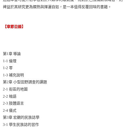
裨益於其研究更為嫻熟與揮灑自如，是一本值得反覆回味的書籍。
【章節目錄】
第1章 導論
1-1 倫理
1-2 零
1-3 補充說明
第2章 小型田野調查的課題
2-1 街區的地圖
2-2 暗語
2-3 肢體語言
2-4 儀式
第3章 宏觀的民族誌學
3-1 學生民族誌的習作