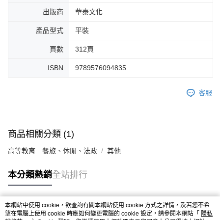
出版商
華泰文化
產品型式
平裝
頁數
312頁
ISBN
9789576094835
客服
商品相關分類 (1)
高等教育－餐旅、休閒、法政
其他
本分類熱銷
全站排行
本網站中使用 cookie，欲查詢有關本網站使用 cookie 方式之詳情，及若您不希
熱門標籤
望在電腦上使用 cookie 時應如何變更電腦的 cookie 設定，請參閱本網站「
隱私