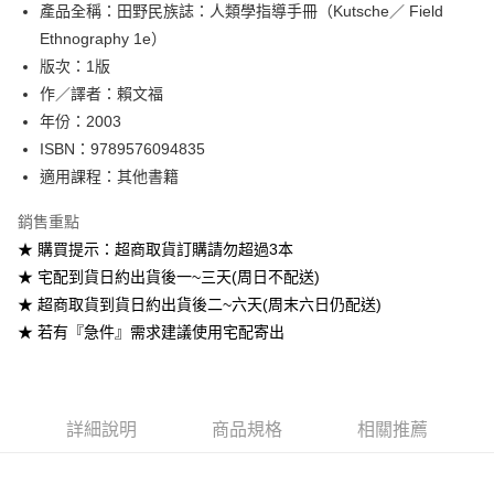
產品全稱：田野民族誌：人類學指導手冊（Kutsche／ Field
ATM付款
Ethnography 1e）
版次：1版
運送方式
作／譯者：賴文福
全家取貨付款
年份：2003
每筆NT$60
ISBN：9789576094835
適用課程：其他書籍
付款後全家取貨
每筆NT$60
銷售重點
★ 購買提示：超商取貨訂購請勿超過3本
7-11取貨付款
★ 宅配到貨日約出貨後一~三天(周日不配送)
每筆NT$60
★ 超商取貨到貨日約出貨後二~六天(周末六日仍配送)
付款後7-11取貨
★ 若有『急件』需求建議使用宅配寄出
每筆NT$60
宅配-台灣本島
每筆NT$100
詳細說明
商品規格
相關推薦
宅配-離島
每筆NT$160