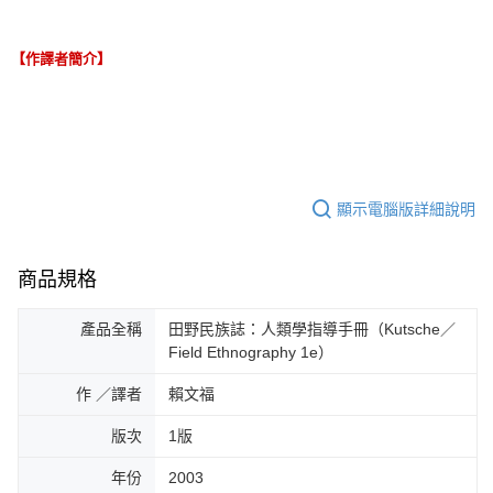
【作譯者簡介】
顯示電腦版詳細說明
商品規格
產品全稱
田野民族誌：人類學指導手冊（Kutsche／
Field Ethnography 1e）
作 ／譯者
賴文福
版次
1版
年份
2003