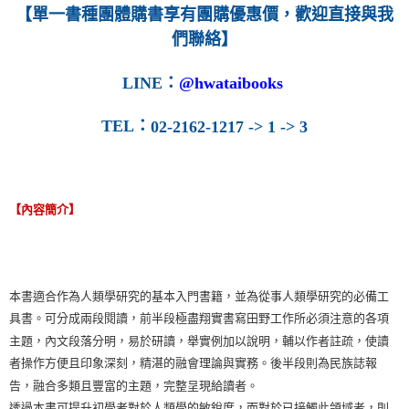
【單一書種團體購書享有團購優惠價，歡迎直接與我
們聯絡】
LINE
：
@hwataibooks
TEL
：
02-2162-1217 -> 1 -> 3
【內容簡介】
本書適合作為人類學研究的基本入門書籍，並為從事人類學研究的必備工
具書。可分成兩段閱讀，前半段極盡翔實書寫田野工作所必須注意的各項
主題，內文段落分明，易於研讀，舉實例加以說明，輔以作者註疏，使讀
者操作方便且印象深刻，精湛的融會理論與實務。後半段則為民族誌報
告，融合多類且豐富的主題，完整呈現給讀者。
透過本書可提升初學者對於人類學的敏銳度，而對於已接觸此領域者，則