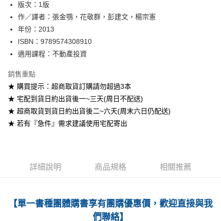
版次：1版
作／譯者：張金鶚，花敬群，彭建文，楊宗憲
運送方式
年份：2013
全家取貨付款
ISBN：9789574308910
每筆NT$60
適用課程：不動產投資
付款後全家取貨
銷售重點
每筆NT$60
★ 購買提示：超商取貨訂購請勿超過3本
★ 宅配到貨日約出貨後一~三天(周日不配送)
7-11取貨付款
★ 超商取貨到貨日約出貨後二~六天(周末六日仍配送)
每筆NT$60
★ 若有『急件』需求建議使用宅配寄出
付款後7-11取貨
每筆NT$60
宅配-台灣本島
詳細說明
商品規格
相關推薦
每筆NT$100
宅配-離島
【單一書種團體購書享有團購優惠價，歡迎直接與我
每筆NT$160
們聯絡】