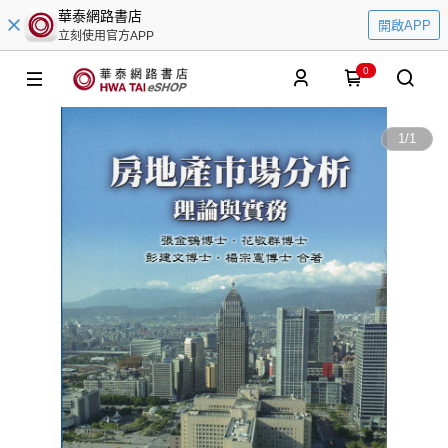
華泰網路書店
開啟APP
立刻使用官方APP
0
1
/
1