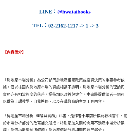
LINE
：
@hwataibooks
TEL
：
02-2162-1217 -> 1 -> 3
【內容簡介】
「房地產市場分析」為公司部門房地產相關政策或投資決策的重要參考依
據，但以往國內房地產市場的資訊相當不透明，房地產市場分析的理論與
實務亦有相當程度的落差，極待加以改善與健全。本書將提供讀者一個可
以做為上課教學、自我進修、以及在職教育的主要工具內容。
「房地產市場分析─理論與實務」此書，是作者十年前所撰寫教科書中，關
於市場分析部分的改寫補充所成，特別是加入關於商用不動產市場分析架
構、房價指數編制與解讀，房地產價量分析相關理論等部分。