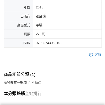
年份
2013
出版商
張金鶚
產品型式
平裝
頁數
270頁
ISBN
9789574308910
客服
商品相關分類 (1)
高等教育－財務
不動產
本分類熱銷
全站排行