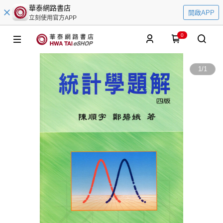
華泰網路書店
開啟APP
立刻使用官方APP
0
1
/
1