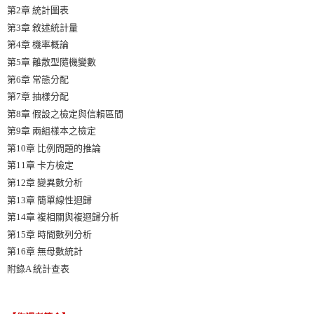
第2章 統計圖表
第3章 敘述統計量
第4章 機率概論
第5章 離散型隨機變數
第6章 常態分配
第7章 抽樣分配
第8章 假設之檢定與信賴區間
第9章 兩組樣本之檢定
第10章 比例問題的推論
第11章 卡方檢定
第12章 變異數分析
第13章 簡單線性迴歸
第14章 複相關與複迴歸分析
第15章 時間數列分析
第16章 無母數統計
附錄A 統計查表