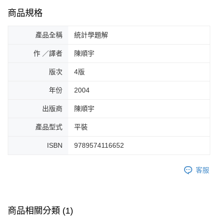
商品規格
產品全稱
統計學題解
作 ／譯者
陳順宇
版次
4版
年份
2004
出版商
陳順宇
產品型式
平裝
ISBN
9789574116652
客服
商品相關分類 (1)