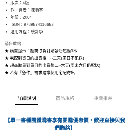
版次：4版
作／譯者：陳順宇
運送方式
年份：2004
全家取貨付款
ISBN：9789574116652
每筆NT$60
適用課程：統計學
付款後全家取貨
銷售重點
每筆NT$60
★ 購買提示：超商取貨訂購請勿超過3本
★ 宅配到貨日約出貨後一~三天(周日不配送)
7-11取貨付款
★ 超商取貨到貨日約出貨後二~六天(周末六日仍配送)
每筆NT$60
★ 若有『急件』需求建議使用宅配寄出
付款後7-11取貨
每筆NT$60
宅配-台灣本島
詳細說明
商品規格
相關推薦
每筆NT$100
宅配-離島
【單一書種團體購書享有團購優惠價，歡迎直接與我
每筆NT$160
們聯絡】