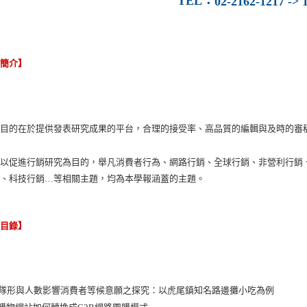
TEL
：
02-2162-1217 -> 1
容簡介】
報目的在於提供發表研究成果的平台，合理的接受率、高品質的編輯與及時的審
報以促進行銷研究為目的，舉凡消費者行為、網路行銷、全球行銷、非營利行銷
理、科技行銷…等相關主題，均為本學報涵蓋的主題。
節目錄】
隊隊形與人數影響消費者等候意願之探究：以虎尾鎮知名路邊攤小吃為例