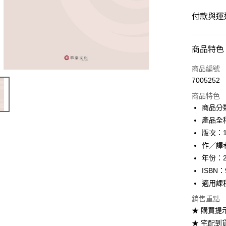
付款與運
付款方式
商品特色
信用卡一
商品編號
7005252
超商取貨
商品特色
Apple Pay
商品分
產品全
Google Pa
版次：
ATM付款
作／譯
年份：2
ISBN：
運送方式
適用課
全家取貨
銷售重點
每筆NT$6
★ 購買提
★ 宅配到
付款後全