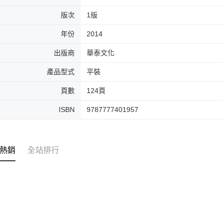
版次
1版
年份
2014
出版商
華泰文化
產品型式
平裝
頁數
124頁
ISBN
9787777401957
熱銷
全站排行