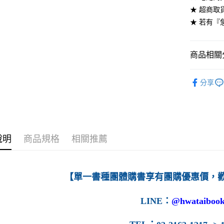
★ 超商取
每筆NT$6
★ 若有『
7-11取貨
每筆NT$6
商品相關分
付款後7-1
高等教育
每筆NT$6
分享
宅配-台灣
每筆NT$1
宅配-離島
說明
商品規格
相關推薦
每筆NT$1
【單一書種團體購書享有團購優惠價，
LINE
：
@hwataibook