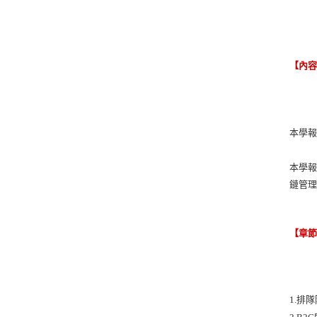
【內
本學
本學
鏈管
【章
1.排