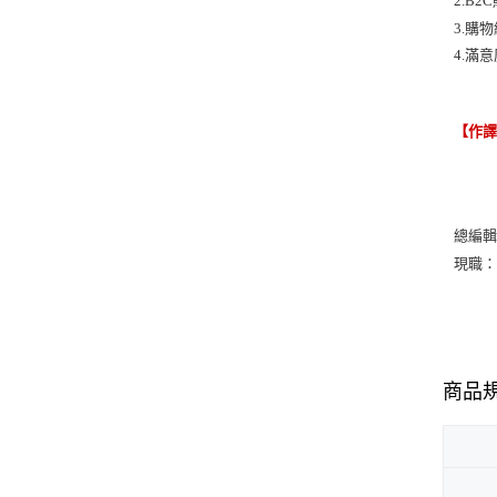
2.B
3.購
4.滿
【作
總編
現職
商品