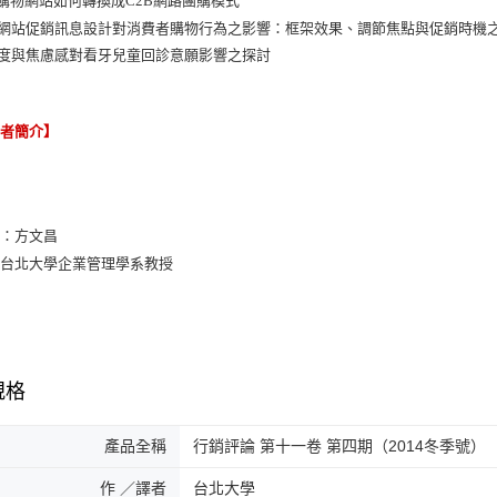
2C購物網站如何轉換成C2B網路團購模式
物網站促銷訊息設計對消費者購物行為之影響：框架效果、調節焦點與促銷時機
意度與焦慮感對看牙兒童回診意願影響之探討
譯者簡介】
輯：方文昌
：台北大學企業管理學系教授
規格
產品全稱
行銷評論 第十一卷 第四期（2014冬季號）
作 ／譯者
台北大學