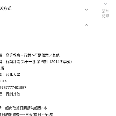
送方式
清除
紀錄
次付款
付款
類：高等教育－行銷 >行銷個案／其他
稱：行銷評論 第十一卷 第四期（2014冬季號）
y
1版
者：台北大學
014
9787777401957
程：行銷其他
付款
0
示：超商取貨訂購請勿超過3本
貨日約出貨後一~三天(周日不配送)
家取貨