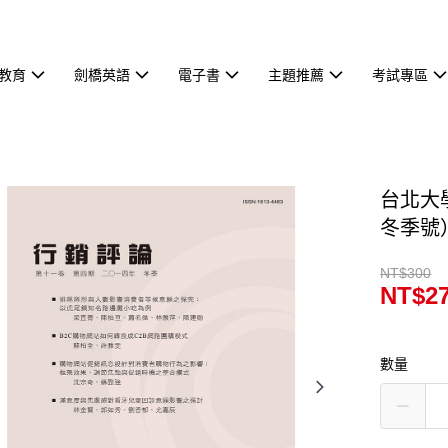
教育
劍橋英語
電子書
主題推薦
考試專區
台北大
冬季號
NT$300
NT$2
數量