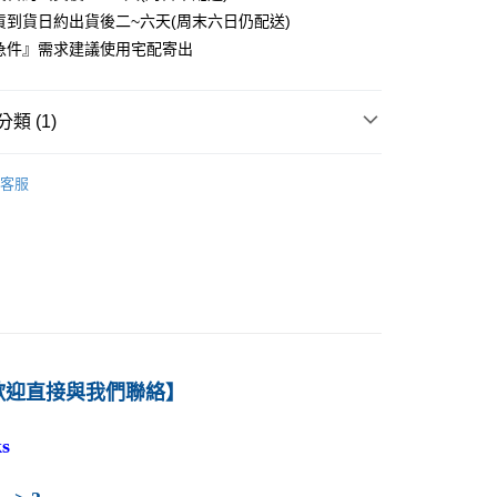
貨到貨日約出貨後二~六天(周末六日仍配送)
0
急件』需求建議使用宅配寄出
付款
0
類 (1)
1取貨
－行銷
行銷個案／其他
0
客服
本島
00
60
歡迎直接與我們聯絡】
s