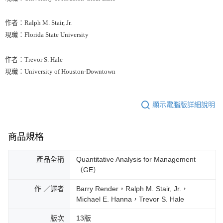
作者：Ralph M. Stair, Jr.
現職：Florida State University
作者：Trevor S. Hale
現職：University of Houston-Downtown
顯示電腦版詳細說明
商品規格
產品全稱
Quantitative Analysis for Management
（GE）
作 ／譯者
Barry Render，Ralph M. Stair, Jr.，
Michael E. Hanna，Trevor S. Hale
版次
13版