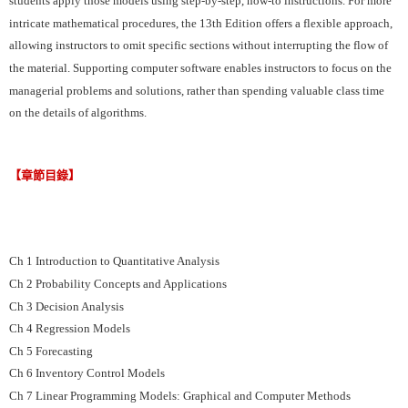
students apply those models using step-by-step, how-to instructions. For more
intricate mathematical procedures, the 13th Edition offers a flexible approach,
allowing instructors to omit specific sections without interrupting the flow of
the material. Supporting computer software enables instructors to focus on the
managerial problems and solutions, rather than spending valuable class time
on the details of algorithms.
【章節目錄】
Ch 1 Introduction to Quantitative Analysis
Ch 2 Probability Concepts and Applications
Ch 3 Decision Analysis
Ch 4 Regression Models
Ch 5 Forecasting
Ch 6 Inventory Control Models
Ch 7 Linear Programming Models: Graphical and Computer Methods