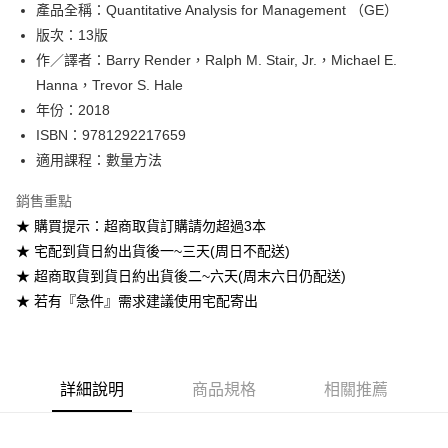
產品全稱：Quantitative Analysis for Management （GE）
ATM付款
版次：13版
作／譯者：Barry Render，Ralph M. Stair, Jr.，Michael E.
運送方式
Hanna，Trevor S. Hale
全家取貨付款
年份：2018
每筆NT$60
ISBN：9781292217659
適用課程：數量方法
付款後全家取貨
每筆NT$60
銷售重點
★ 購買提示：超商取貨訂購請勿超過3本
7-11取貨付款
★ 宅配到貨日約出貨後一~三天(周日不配送)
每筆NT$60
★ 超商取貨到貨日約出貨後二~六天(周末六日仍配送)
付款後7-11取貨
★ 若有『急件』需求建議使用宅配寄出
每筆NT$60
宅配-台灣本島
每筆NT$100
詳細說明
商品規格
相關推薦
宅配-離島
每筆NT$160