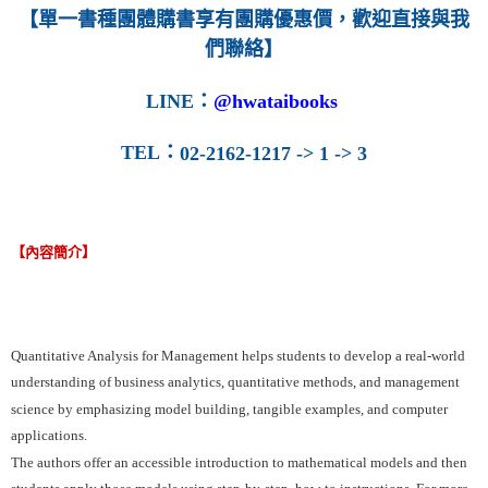
【單一書種團體購書享有團購優惠價，歡迎直接與我
們聯絡】
LINE
：
@hwataibooks
TEL
：
02-2162-1217 -> 1 -> 3
【內容簡介】
Quantitative Analysis for Management helps students to develop a real-world
understanding of business analytics, quantitative methods, and management
science by emphasizing model building, tangible examples, and computer
applications.
The authors offer an accessible introduction to mathematical models and then