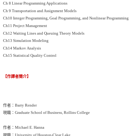
Ch 8 Linear Programming Applications
Ch 9 Transportation and Assignment Models
Ch10 Integer Programming, Goal Programming, and Nonlinear Programming
Ch11 Project Management
Ch12 Waiting Lines and Queuing Theory Models
Ch13 Simulation Modeling
Ch14 Markov Analysis
Ch15 Statistical Quality Control
【作譯者簡介】
作者：Barry Render
現職：Graduate School of Business, Rollins College
作者：Michael E. Hanna
現職：University of Houston-Clear Lake