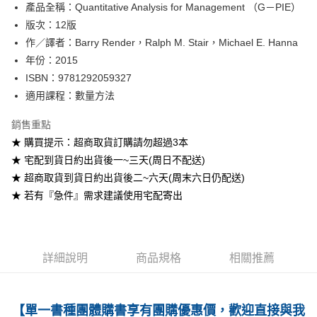
產品全稱：Quantitative Analysis for Management （G－PIE）
ATM付款
版次：12版
作／譯者：Barry Render，Ralph M. Stair，Michael E. Hanna
運送方式
年份：2015
全家取貨付款
ISBN：9781292059327
每筆NT$60
適用課程：數量方法
付款後全家取貨
銷售重點
每筆NT$60
★ 購買提示：超商取貨訂購請勿超過3本
★ 宅配到貨日約出貨後一~三天(周日不配送)
7-11取貨付款
★ 超商取貨到貨日約出貨後二~六天(周末六日仍配送)
每筆NT$60
★ 若有『急件』需求建議使用宅配寄出
付款後7-11取貨
每筆NT$60
宅配-台灣本島
詳細說明
商品規格
相關推薦
每筆NT$100
宅配-離島
【單一書種團體購書享有團購優惠價，歡迎直接與我
每筆NT$160