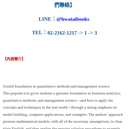
們聯絡】
LINE
：
@hwataibooks
TEL
：
02-2162-1217 -> 1 -> 3
【內容簡介】
A solid foundation in quantitative methods and management science
This popular text gives students a genuine foundation in business analytics,
quantitative methods, and management science—and how to apply the
concepts and techniques in the real world—through a strong emphasis on
model building, computer applications, and examples. The authors’ approach
presents mathematical models, with all of the necessary assumptions, in clear,
plain English, and then applies the ensuing solution procedures to example