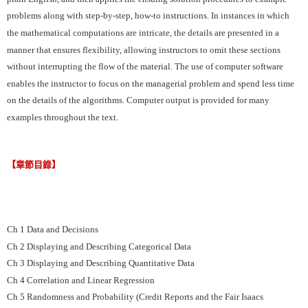
problems along with step-by-step, how-to instructions. In instances in which
the mathematical computations are intricate, the details are presented in a
manner that ensures flexibility, allowing instructors to omit these sections
without interrupting the flow of the material. The use of computer software
enables the instructor to focus on the managerial problem and spend less time
on the details of the algorithms. Computer output is provided for many
examples throughout the text.
【章節目錄】
Ch 1 Data and Decisions
Ch 2 Displaying and Describing Categorical Data
Ch 3 Displaying and Describing Quantitative Data
Ch 4 Correlation and Linear Regression
Ch 5 Randomness and Probability (Credit Reports and the Fair Isaacs