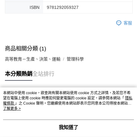
ISBN
9781292059327
客服
商品相關分類 (1)
高等教育－生產、決策、運輸
管理科學
本分類熱銷
全站排行
本網站中使用 cookie，欲查詢有關本網站使用 cookie 方式之詳情，及若您不希
熱門標籤
望在電腦上使用 cookie 時應如何變更電腦的 cookie 設定，請參閱本網站「
隱私
權條款
」之 Cookie 聲明。您繼續使用本網站即表示您同意本公司得按本網站使
用條款之 Cookie 聲明使用 cookie。
了解更多 >
我知道了