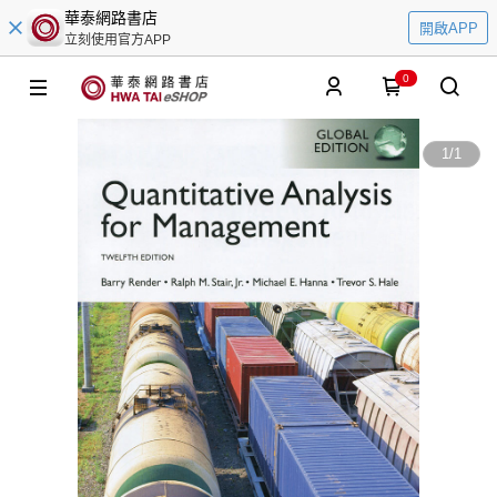
華泰網路書店
開啟APP
立刻使用官方APP
0
1
/
1