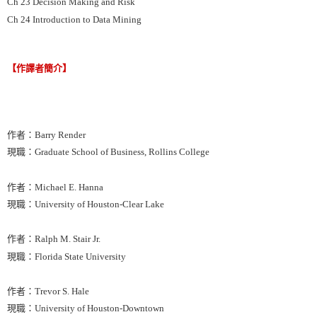
Ch 23 Decision Making and Risk
Ch 24 Introduction to Data Mining
【作譯者簡介】
作者：Barry Render
現職：Graduate School of Business, Rollins College
作者：Michael E. Hanna
現職：University of Houston-Clear Lake
作者：Ralph M. Stair Jr.
現職：Florida State University
作者：Trevor S. Hale
現職：University of Houston-Downtown