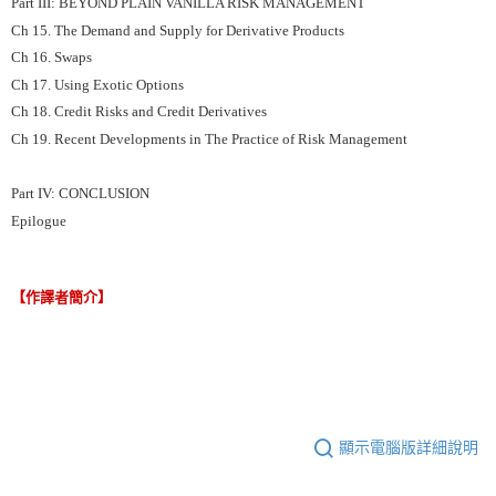
Part III: BEYOND PLAIN VANILLA RISK MANAGEMENT
Ch 15. The Demand and Supply for Derivative Products
Ch 16. Swaps
Ch 17. Using Exotic Options
Ch 18. Credit Risks and Credit Derivatives
Ch 19. Recent Developments in The Practice of Risk Management
Part IV: CONCLUSION
Epilogue
【作譯者簡介】
顯示電腦版詳細說明