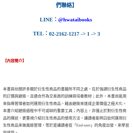
們聯絡】
LINE
：
@hwataibooks
TEL
：
02-2162-1217 -> 1 -> 3
【內容簡介】
本書與坊間許多關於衍生性商品的書籍所不同之處，在於強調衍生性商品
的訂價與避險，且適合作為交易員的訓練與培養教材；此外，本書尚能用
來指導管理者如何運用衍生性商品，藉由避險來達成企業價值之極大化。
本書介紹避險過程中不可或缺的重要工具；內容上，非僅止於對衍生性商
品的陳述，更重視介紹衍生性商品的使用方法，讓讀者能明白如何運用衍
生性商品來做風險管理，等於是讓讀者從「End-user」的角度出發，來學習
與感受。