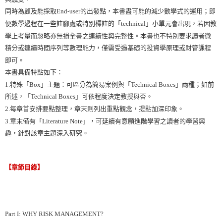
同時為顧及能採取End-user的出發點，本書盡可能的減少數學式的運用；即
便數學過程在一些註腳處或特別標註的「technical」小單元會出現，若因教
學上考量而忽略亦無損全書之連續性與完整性。本書也不特別要求讀者微
積分或連續時間序列等數理能力，僅需受過基礎的投資學原理或財管課程
即可。
本書具備特點如下：
1.特殊「Box」主題：可區分為簡易案例與「Technical Boxes」兩種；如前
所述，「Technical Boxes」可依程度決定教授與否。
2.每章首安排要點整理，章末則列出重點觀念，提點加深印象。
3.章末備有「Literature Note」，可延續有意願進階學習之讀者的學習興
趣，針對該章主題深入研究。
【章節目錄】
Part I: WHY RISK MANAGEMENT?