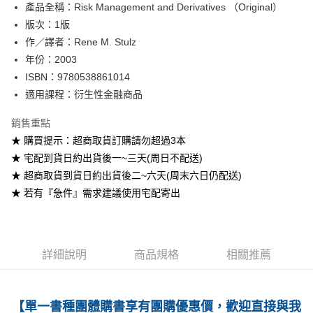
產品全稱：Risk Management and Derivatives （Original）
ATM付款
版次：1版
作／譯者：Rene M. Stulz
運送方式
年份：2003
全家取貨付款
ISBN：9780538861014
每筆NT$60
適用課程：衍生性金融商品
付款後全家取貨
銷售重點
每筆NT$60
★ 購買提示：超商取貨訂購請勿超過3本
★ 宅配到貨日約出貨後一~三天(周日不配送)
7-11取貨付款
★ 超商取貨到貨日約出貨後二~六天(周末六日仍配送)
每筆NT$60
★ 若有『急件』需求建議使用宅配寄出
付款後7-11取貨
每筆NT$60
宅配-台灣本島
詳細說明
商品規格
相關推薦
每筆NT$100
宅配-離島
【單一書種團體購書享有團購優惠價，歡迎直接與我
每筆NT$160