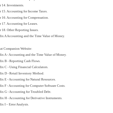
r 14. Investments.
r 15. Accounting for Income Taxes.
r 16. Accounting for Compensation.
r 17. Accounting for Leases.
 18. Other Reporting Issues.
ix A Accounting and the Time Value of Money.
 at Companion Website:
ix A - Accounting and the Time Value of Money.
ix B - Reporting Cash Flows.
ix C - Using Financial Calculators.
ix D - Retail Inventory Method.
ix E - Accounting for Natural Resources.
ix F - Accounting for Computer Software Costs.
ix G - Accounting for Troubled Debt.
ix H - Accounting for Derivative Instruments.
x I – Error Analysis.