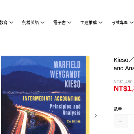
教育
劍橋英語
電子書
主題推薦
考試專區
Kieso／I
and An
NT$1,480
NT$1,
數量