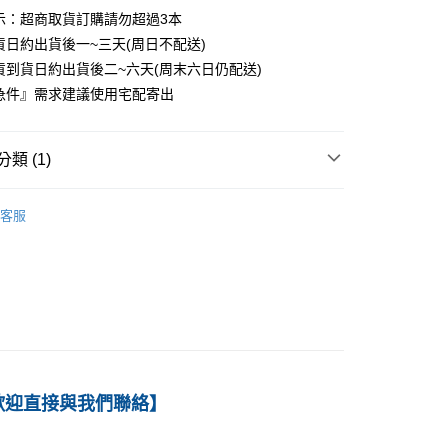
示：超商取貨訂購請勿超過3本
0
貨日約出貨後一~三天(周日不配送)
付款
貨到貨日約出貨後二~六天(周末六日仍配送)
0
急件』需求建議使用宅配寄出
1取貨
0
類 (1)
本島
－會計
財務會計
客服
00
60
歡迎直接與我們聯絡】