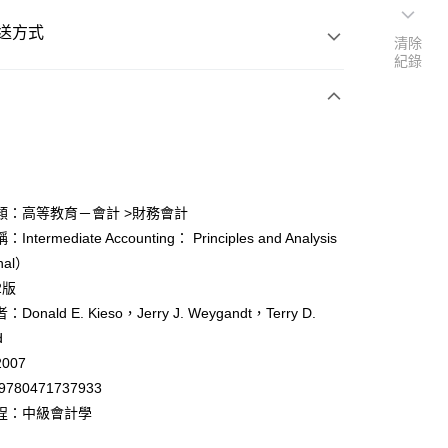
送方式
清除
紀錄
次付款
付款
類：高等教育－會計 >財務會計
ntermediate Accounting： Principles and Analysis
y
nal）
2版
onald E. Kieso，Jerry J. Weygandt，Terry D.
d
007
付款
9780471737933
0
程：中級會計學
家取貨