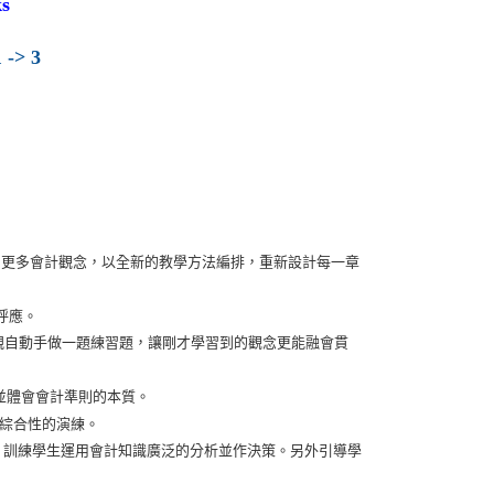
s
 -> 3
了更多會計觀念，以全新的教學方法編排，重新設計每一章
相呼應。
進度，親自動手做一題練習題，讓剛才學習到的觀念更能融會貫
生認識並體會會計準則的本質。
末提供學生綜合性的演練。
性的練習題，訓練學生運用會計知識廣泛的分析並作決策。另外引導學