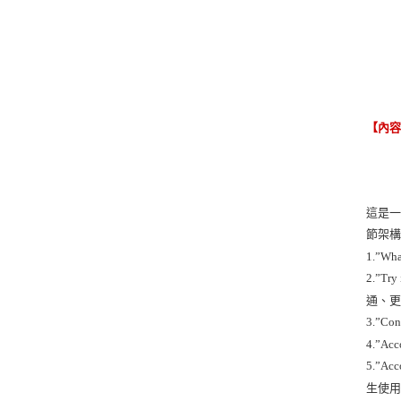
【內
這是一
節架
1.”W
2.”
通、
3.”
4.”A
5.”
生使用