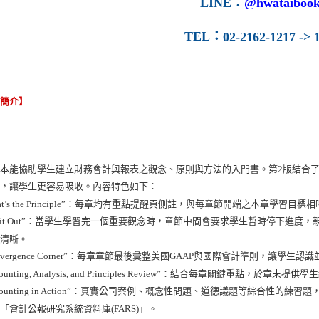
LINE
：
@hwataibook
TEL
：
02-2162-1217 -> 1
容簡介】
本能協助學生建立財務會計與報表之觀念、原則與方法的入門書。第2版結合
構，讓學生更容易吸收。內容特色如下：
hat’s the Principle”：每章均有重點提醒頁側註，與每章節開端之本章學習目標
Try it Out”：當學生學習完一個重要觀念時，章節中間會要求學生暫時停下
更清晰。
Convergence Corner”：每章章節最後彙整美國GAAP與國際會計準則，讓學
ccounting, Analysis, and Principles Review”：結合每章關鍵重點，於章
Accounting in Action”：真實公司案例、概念性問題、道德議題等綜合
「會計公報研究系統資料庫(FARS)」。