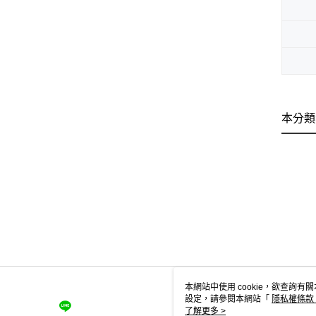
本分類
本網站中使用 cookie，欲查詢有關
設定，請參閱本網站「
隱私權條款
使用 cookie。
了解更多 >