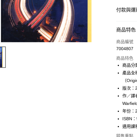
付款與運
付款方式
商品特色
信用卡一
商品編號
7004807
超商取貨
商品特色
Apple Pay
商品分
產品全稱：I
Google Pa
（Origi
ATM付款
版次：
作／譯者：D
Warfiel
運送方式
年份：2
全家取貨
ISBN：
每筆NT$6
適用課
銷售重點
付款後全