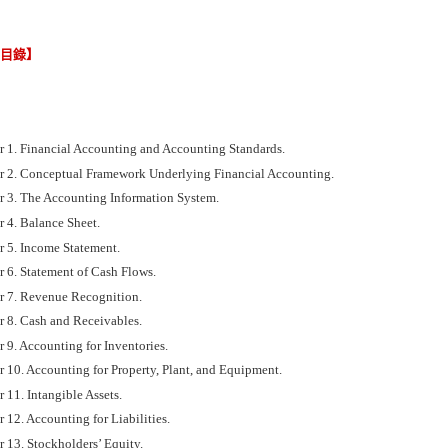
節目錄】
r 1. Financial Accounting and Accounting Standards.
r 2. Conceptual Framework Underlying Financial Accounting.
r 3. The Accounting Information System.
r 4. Balance Sheet.
r 5. Income Statement.
r 6. Statement of Cash Flows.
r 7. Revenue Recognition.
r 8. Cash and Receivables.
 9. Accounting for Inventories.
 10. Accounting for Property, Plant, and Equipment.
 11. Intangible Assets.
 12. Accounting for Liabilities.
 13. Stockholders’ Equity.