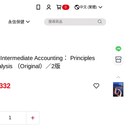
0
中文 (繁體)
永信保健
ntermediate Accounting： Principles
alysis （Original）／2版
332