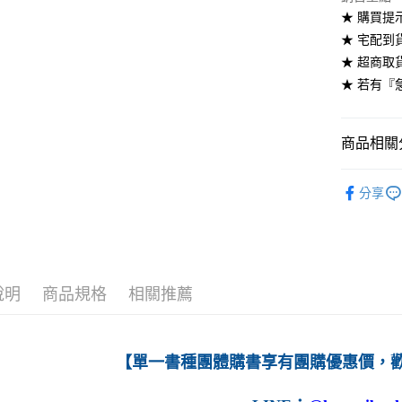
★ 購買提
每筆NT$6
★ 宅配到
7-11取貨
★ 超商取
每筆NT$6
★ 若有『
付款後7-1
每筆NT$6
商品相關分
宅配-台灣
高等教育
分享
每筆NT$1
宅配-離島
每筆NT$1
說明
商品規格
相關推薦
【單一書種團體購書享有團購優惠價，