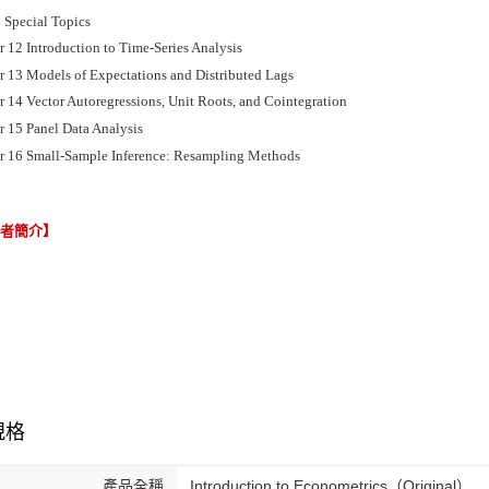
I: Special Topics
 12 Introduction to Time-Series Analysis
r 13 Models of Expectations and Distributed Lags
r 14 Vector Autoregressions, Unit Roots, and Cointegration
r 15 Panel Data Analysis
r 16 Small-Sample Inference: Resampling Methods
譯者簡介】
規格
產品全稱
Introduction to Econometrics（Original）