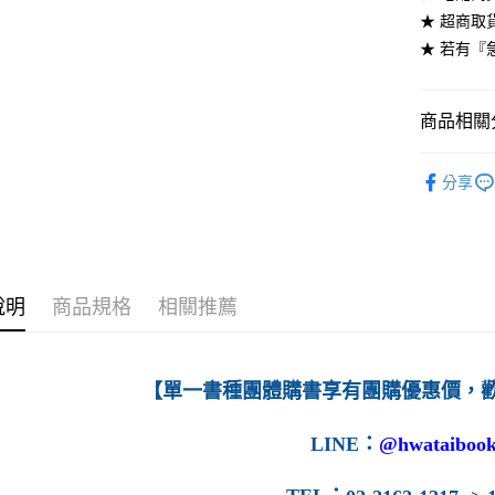
★ 超商取
每筆NT$6
★ 若有『
7-11取貨
每筆NT$6
商品相關分
付款後7-1
高等教育
每筆NT$6
分享
宅配-台灣
每筆NT$1
宅配-離島
說明
商品規格
相關推薦
每筆NT$1
【單一書種團體購書享有團購優惠價，
LINE
：
@hwataibook