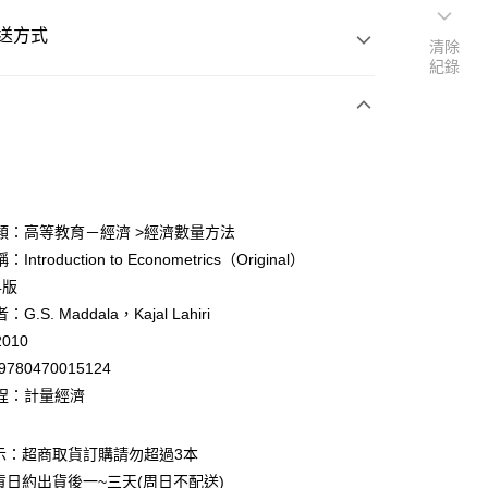
送方式
清除
紀錄
次付款
付款
類：高等教育－經濟 >經濟數量方法
ntroduction to Econometrics（Original）
y
4版
G.S. Maddala，Kajal Lahiri
010
9780470015124
程：計量經濟
付款
0
示：超商取貨訂購請勿超過3本
貨日約出貨後一~三天(周日不配送)
家取貨