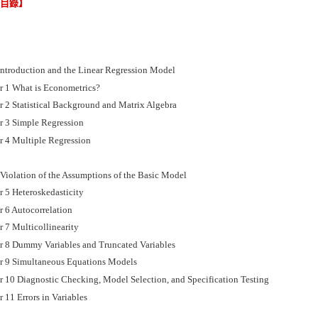
節目錄】
 Introduction and the Linear Regression Model
r 1 What is Econometrics?
r 2 Statistical Background and Matrix Algebra
r 3 Simple Regression
r 4 Multiple Regression
: Violation of the Assumptions of the Basic Model
r 5 Heteroskedasticity
r 6 Autocorrelation
r 7 Multicollinearity
r 8 Dummy Variables and Truncated Variables
r 9 Simultaneous Equations Models
r 10 Diagnostic Checking, Model Selection, and Specification Testing
 11 Errors in Variables