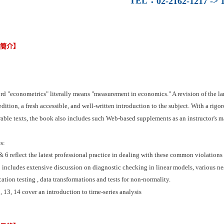
TEL
：
02-2162-1217 -> 1
容簡介】
d "econometrics" literally means "measurement in economics." A revision of the lan
edition, a fresh accessible, and well-written introduction to the subject. With a rig
ble texts, the book also includes such Web-based supplements as an instructor's m
s:
 6 reflect the latest professional practice in dealing with these common violations 
includes extensive discussion on diagnostic checking in linear models, various n
cation testing , data transformations and tests for non-normality.
 13, 14 cover an introduction to time-series analysis