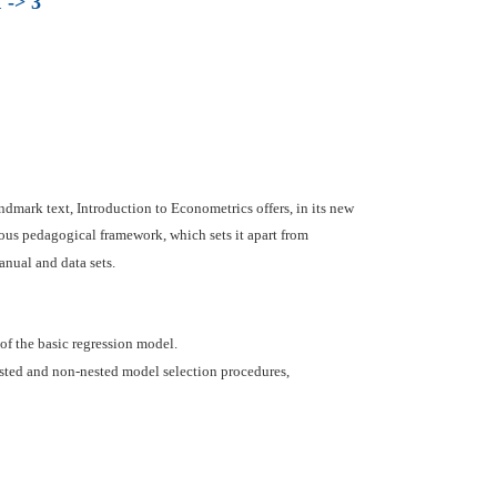
 -> 3
dmark text, Introduction to Econometrics offers, in its new
orous pedagogical framework, which sets it apart from
anual and data sets.
of the basic regression model.
ested and non-nested model selection procedures,