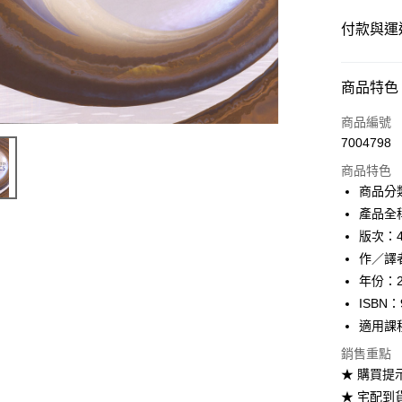
付款與運
付款方式
商品特色
信用卡一
商品編號
7004798
超商取貨
商品特色
Apple Pay
商品分
產品全稱：I
Google Pa
版次：
ATM付款
作／譯者：
年份：2
ISBN：
運送方式
適用課
全家取貨
銷售重點
每筆NT$6
★ 購買提
★ 宅配到
付款後全