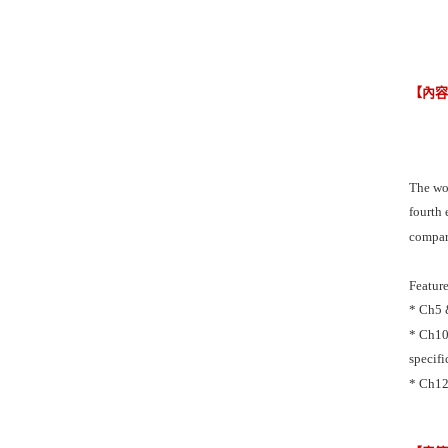
【內
The wor
fourth 
compara
Feature
* Ch5 &
* Ch10 
specifi
* Ch12,