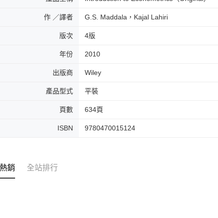
作 ／譯者
G.S. Maddala，Kajal Lahiri
版次
4版
年份
2010
出版商
Wiley
產品型式
平裝
頁數
634頁
ISBN
9780470015124
熱銷
全站排行