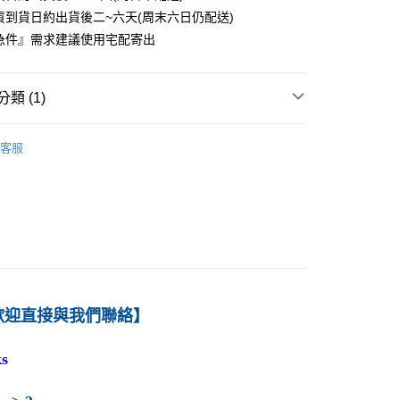
貨到貨日約出貨後二~六天(周末六日仍配送)
0
急件』需求建議使用宅配寄出
付款
0
類 (1)
1取貨
－經濟
經濟數量方法
0
客服
本島
00
60
歡迎直接與我們聯絡】
s