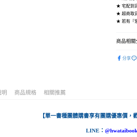
★ 宅配到
每筆NT$6
★ 超商取
7-11取貨
★ 若有『
每筆NT$6
付款後7-1
商品相關分
每筆NT$6
高等教育
分享
宅配-台灣
每筆NT$1
宅配-離島
每筆NT$1
說明
商品規格
相關推薦
【單一書種團體購書享有團購優惠價，
LINE
：
@hwataibook