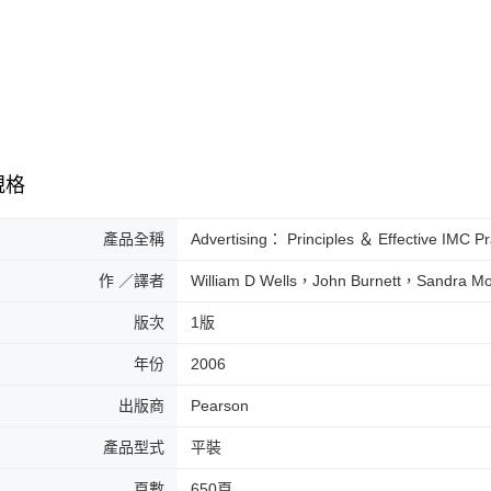
規格
產品全稱
Advertising： Principles ＆ Effective IMC Pr
作 ／譯者
William D Wells，John Burnett，Sandra M
版次
1版
年份
2006
出版商
Pearson
產品型式
平裝
頁數
650頁