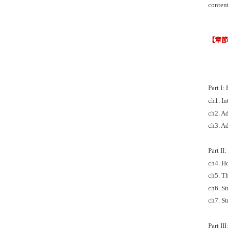
content
【章
Part I:
ch1. In
ch2. Ad
ch3. A
Part II
ch4. H
ch5. T
ch6. St
ch7. St
Part II