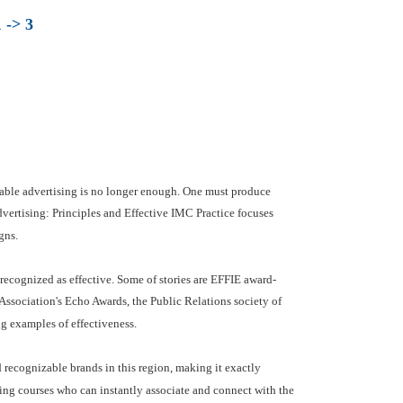
 -> 3
able advertising is no longer enough. One must produce
 Advertising: Principles and Effective IMC Practice focuses
gns.
recognized as effective. Some of stories are EFFIE award-
sociation's Echo Awards, the Public Relations society of
g examples of effectiveness.
d recognizable brands in this region, making it exactly
sing courses who can instantly associate and connect with the