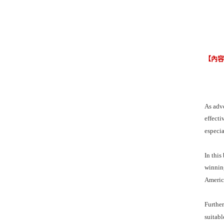
【內
As adv
effecti
especia
In this
winnin
America
Further
suitabl