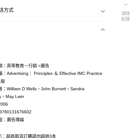
送方式
清除
紀錄
次付款
付款
類：高等教育－行銷 >廣告
dvertising： Principles ＆ Effective IMC Practice
y
1版
William D Wells，John Burnett，Sandra
ty，May Lwin
006
9780131676602
付款
程：廣告理論
0
示：超商取貨訂購請勿超過3本
家取貨