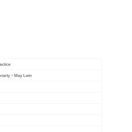
actice
oriarty，May Lwin