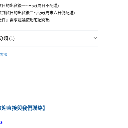
貨日約出貨後一~三天(周日不配送)
0
貨到貨日約出貨後二~六天(周末六日仍配送)
付款
急件』需求建議使用宅配寄出
0
1取貨
類 (1)
0
－行銷
廣告
客服
本島
00
60
歡迎直接與我們聯絡】
s