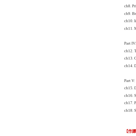
ch8. P
ch9. B
ch10. I
ch11. 
Part IV
ch12. 
ch13. 
ch14. 
Part V:
ch15. 
ch16. 
ch17. 
ch18. S
【作