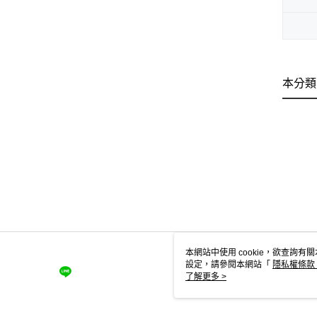
本分類
本網站中使用 cookie，欲查詢有關
設定，請參閱本網站「
隱私權條款
使用 cookie。
了解更多 >