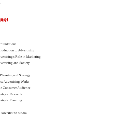
.
節目錄】
 Foundations
troduction to Advertising
vertising's Role in Marketing
dvertising and Society
: Planning and Strategy
ow Advertising Works
he Consumer Audience
rategic Research
rategic Planning
I: Advertising Media