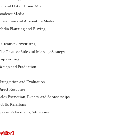
rint and Out-of-Home Media
roadcast Media
nteractive and Alternative Media
Media Planning and Buying
: Creative Advertising
The Creative Side and Message Strategy
Copywriting
Design and Production
 Integration and Evaluation
Direct Response
Sales Promotion, Events, and Sponsorships
Public Relations
pecial Advertising Situations
譯者簡介】