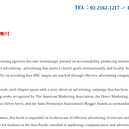
TEL
：
02-2162-1217 -> 1
容簡介】
ertising agencies become increasingly pressed on accountability, producing memor
ve advertising - advertising that meets a client's goals internationally and locally.
lly on revealing how IMC targets are reached through effective advertising campai
 book, each chapter opens with a story about an advertising campaign that has been 
g works recognized by The American Marketing Associaiton, the Direct Marketing As
's Silver Anvil, and the Sales Promotion Association's Reggie Awards as outstandin
more, this book is unparallel in its showcase of effective advertising of relevant an
e for students in the Asia Pacific enrolled in marketing communication and adverti