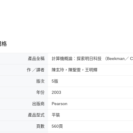
規格
產品全稱
計算機概論︰探索明日科技 （Beekman／ Compute
作 ／譯者
陳玄玲，陳聖雯，王明輝
版次
5版
年份
2003
出版商
Pearson
產品型式
平裝
頁數
560頁