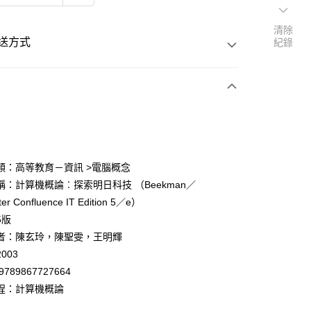
清除
送方式
紀錄
次付款
付款
類：高等教育－資訊 >電腦概念
稱：計算機概論︰探索明日科技 （Beekman／
y
er Confluence IT Edition 5／e）
5版
者：陳玄玲，陳聖雯，王明輝
003
9789867727664
付款
程：計算機概論
0