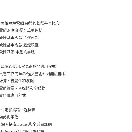
 開始瞭解電腦:硬體與軟體基本概念
 電腦的潮流:從計算到連結
 硬體基本觀念:主機內部
 硬體基本觀念:週邊裝置
 軟體基礎:電腦的靈魂
 電腦的使用:常見的熱門應用程式
 文書工作的革命:從文書處理到無紙排版
 計算、視覺化和模擬
 電腦繪圖、超媒體和多媒體
 資料庫應用程式
 和電腦網路一起探險
 網路與電信
 深入探索Internet與全球資訊網
 從Internet到資訊基礎建設