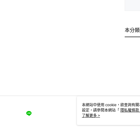
本分類
本網站中使用 cookie，欲查詢有關
設定，請參閱本網站「
隱私權條款
使用 cookie。
了解更多 >