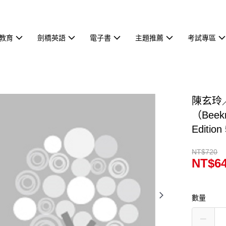
教育
劍橋英語
電子書
主題推薦
考試專區
陳玄玲
（Beekm
Editi
NT$720
NT$6
數量