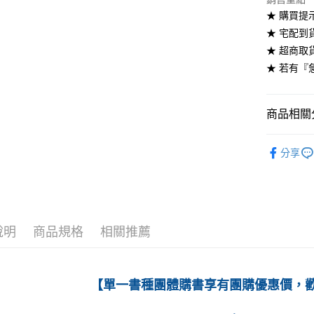
★ 購買提
付款後全
★ 宅配到
每筆NT$6
★ 超商取
7-11取貨
★ 若有『
每筆NT$6
付款後7-1
商品相關分
每筆NT$6
高等教育
分享
宅配-台灣
每筆NT$1
宅配-離島
每筆NT$1
說明
商品規格
相關推薦
【單一書種團體購書享有團購優惠價，