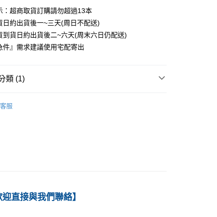
示：超商取貨訂購請勿超過13本
家取貨
貨日約出貨後一~三天(周日不配送)
0
貨到貨日約出貨後二~六天(周末六日仍配送)
付款
急件』需求建議使用宅配寄出
0
1取貨
類 (1)
0
－資訊
電腦概念
客服
本島
00
60
歡迎直接與我們聯絡】