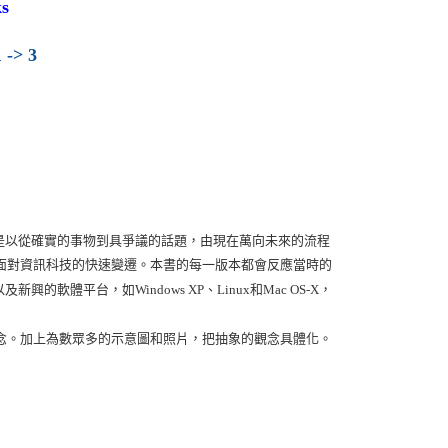
s
 -> 3
都是以從確實的事物到具爭議的話題，由現在萬向未來的流程
面對資訊科技的快速變遷。本書的每一版本都會反應當時的
體平台，如Windows XP、Linux和Mac OS-X，
念。加上為數眾多的示意圖和照片，把抽象的觀念具體化。