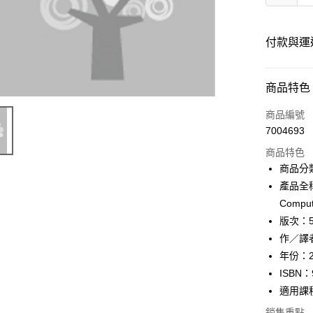
付款與運
付款方式
商品特色
信用卡一
商品編號
7004693
超商取貨
商品特色
Apple Pay
商品分
產品全
Google Pa
Comput
ATM付款
版次：
作／譯
年份：2
運送方式
ISBN：
全家取貨
適用課
每筆NT$6
銷售重點