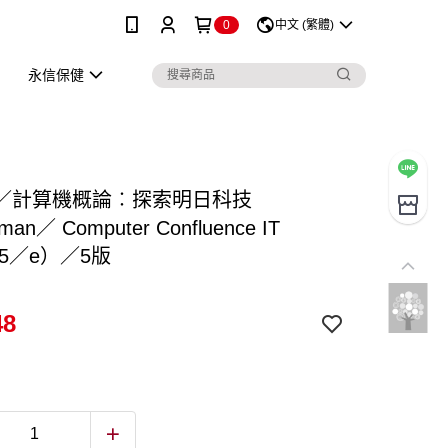
0
中文 (繁體)
永信保健
／計算機概論︰探索明日科技
an／ Computer Confluence IT
on 5／e）／5版
48