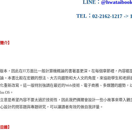
LINE
：
@hwataibook
TEL
：
02-2162-1217 -> 1
容簡介】
T版本，因此在IT方面比一般計算機概論的書著墨更深。在每個章節裡，內容
討論。本書比較在宏觀的想法、大方向趨勢和大人文的角度，來協助學生和老師
化重新改寫。這一版特別強調在最近的Web技術、電子商務、多媒體的趨勢，以及新興的軟
lm OS。
的立意是希望內容不要太過於技術性，因此我們偶爾會設計一些小故事來帶入觀
精心設計的問答題與專題研究，可以讓讀者有效的做自我評量。
節目錄】