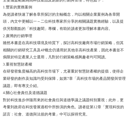
1.豐富的實務案例
為使讀者快速了解各章所探討的主軸概念，均以相關企業案例為各章開
頭，內文中更輔以一～二位科技專家所分享的相關議題實務經驗，以及提
供另類觀點的「科技趣聞」專欄，有助於讀者更加理解本書內容。
2.廣博的行銷學理
雖然本書是在高科技環境及特質下，探討高科技廠商市場行銷策略，但其
相關的行銷研究工具及4P概念仍適用於其他非高科技產業，因此本書並不
侷限於特定產業人士選用，凡對於行銷策略感興趣者均可閱讀。
3.重視智慧財產權
在研發密集度極高的高科技市場下，尤著重於智慧財產權的提倡，使得企
業研發的創作及知識均受到保障，如第7章「高科技市場的產品開發與管理
議題」即有專文介紹。
4.關心社會責任及道德議題
對於科技進步伴隨而來的社會責任與道德爭議之議題特別重視；此外，更
考量到政府在科技發展過程中所扮演的角色。讀者從第12章「實現科技的
諾言：社會、道德與法規的考量」中可以探得究竟。