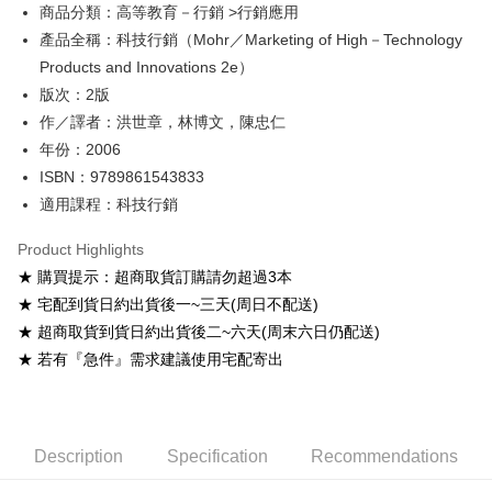
Google Pay
商品分類：高等教育－行銷 >行銷應用
產品全稱：科技行銷（Mohr／Marketing of High－Technology
ATM Transfer
Products and Innovations 2e）
Shipping Method
版次：2版
作／譯者：洪世章，林博文，陳忠仁
全家取貨付款
年份：2006
NT$60/order
ISBN：9789861543833
付款後全家取貨
適用課程：科技行銷
NT$60/order
Product Highlights
7-11取貨付款
★ 購買提示：超商取貨訂購請勿超過3本
NT$60/order
★ 宅配到貨日約出貨後一~三天(周日不配送)
★ 超商取貨到貨日約出貨後二~六天(周末六日仍配送)
付款後7-11取貨
★ 若有『急件』需求建議使用宅配寄出
NT$60/order
宅配-台灣本島
NT$100/order
Description
Specification
Recommendations
宅配-離島