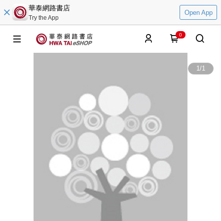
華泰網路書店
Open App
Try the App
0
1
/
1