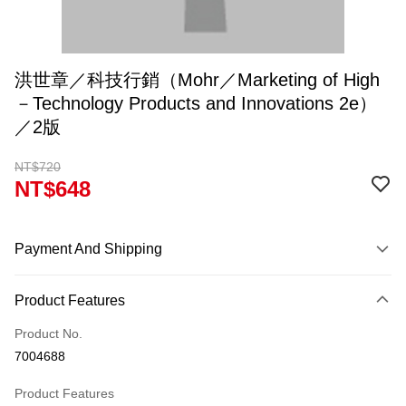
洪世章／科技行銷（Mohr／Marketing of High
－Technology Products and Innovations 2e）
／2版
NT$720
NT$648
Payment And Shipping
Payment Method
Product Features
Credit Card (Full Payment)
Product No.
Convenience Store Pickup and Pay
7004688
Apple Pay
Product Features