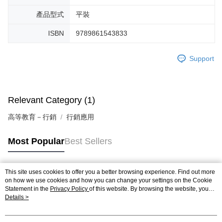
產品型式
平裝
ISBN
9789861543833
Support
Relevant Category (1)
高等教育－行銷
行銷應用
Most Popular
Best Sellers
This site uses cookies to offer you a better browsing experience. Find out more
Popular Tags
on how we use cookies and how you can change your settings on the Cookie
Statement in the
Privacy Policy
of this website. By browsing the website, you
agree to our use of cookies as described in our Cookie Statement.
Details >