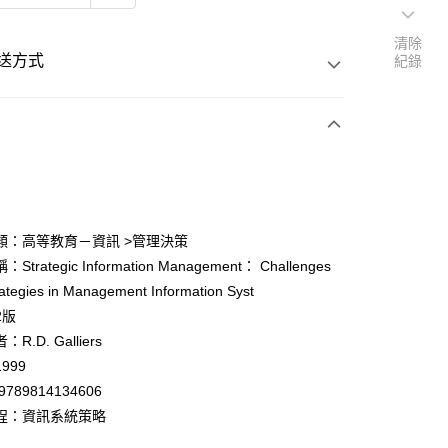
清除
送方式
紀錄
次付款
付款
類：高等教育－資訊 >管理決策
trategic Information Management： Challenges
y
ategies in Management Information Syst
2版
R.D. Galliers
999
9789814134606
付款
程：資訊系統策略
0