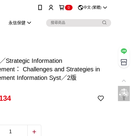
0
中文 (繁體)
永信保健
s／Strategic Information
ment： Challenges and Strategies in
ment Information Syst／2版
134