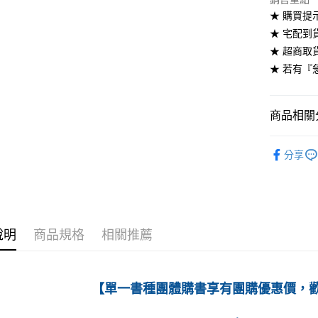
★ 購買提
付款後全
★ 宅配到
每筆NT$6
★ 超商取
7-11取貨
★ 若有『
每筆NT$6
付款後7-1
商品相關分
每筆NT$6
高等教育
分享
宅配-台灣
每筆NT$1
宅配-離島
每筆NT$1
說明
商品規格
相關推薦
【單一書種團體購書享有團購優惠價，