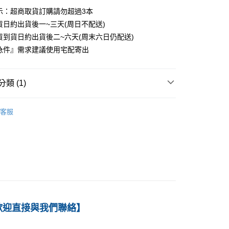
示：超商取貨訂購請勿超過3本
家取貨
貨日約出貨後一~三天(周日不配送)
0
貨到貨日約出貨後二~六天(周末六日仍配送)
付款
急件』需求建議使用宅配寄出
0
1取貨
類 (1)
0
－資訊
管理決策
客服
本島
00
60
歡迎直接與我們聯絡】