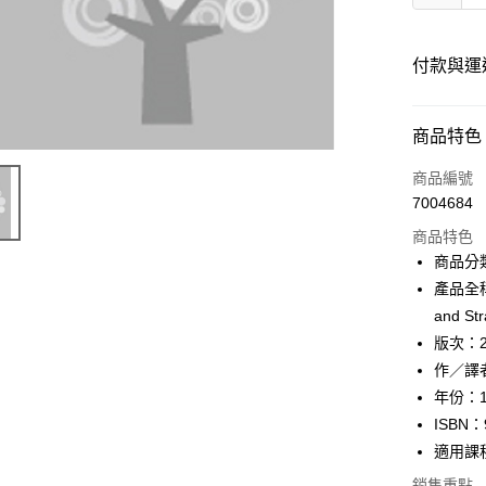
付款與運
付款方式
商品特色
信用卡一
商品編號
7004684
超商取貨
商品特色
Apple Pay
商品分
產品全稱：S
Google Pa
and Str
ATM付款
版次：
作／譯者：
年份：1
運送方式
ISBN：
全家取貨
適用課
每筆NT$6
銷售重點