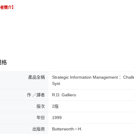
譯者簡介】
規格
產品全稱
Strategic Information Management： Chall
Syst
作 ／譯者
R.D. Galliers
版次
2版
年份
1999
出版商
Butterworth－H.