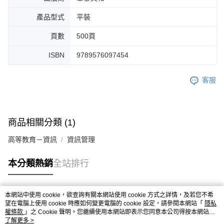
產品型式
平裝
頁數
500頁
ISBN
9789576097454
客服
商品相關分類 (1)
高等教育－資訊
資訊管理
本分類熱銷
全站排行
本網站中使用 cookie，欲查詢有關本網站使用 cookie 方式之詳情，及若您不希
熱門標籤
望在電腦上使用 cookie 時應如何變更電腦的 cookie 設定，請參閱本網站「
隱私
權條款
」之 Cookie 聲明。您繼續使用本網站即表示您同意本公司得按本網站使
用條款之 Cookie 聲明使用 cookie。
了解更多 >