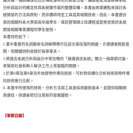
織架構，強調循環式而非傳統瀑布式的開發流程，讓讀者能清楚瞭解系統
分析與設計的概念性與系統實作面的整體架構。本書由商業觀點來探討系
統開發的方法與原則，而非鑽研特定工具或其相關技術。因此，本書適合
資訊相關科系大學部高年級學生、資訊管理碩士班課程或是修習資訊系統
開發相關專業課程的學生使用。
本書特色如下：
1.書中重要的名詞都有名詞解釋標示在該文章段落的側邊，方便讀者輕鬆查
閱，而關鍵詞則收錄於每章章末。
2.將過去系統分析與設計中常忽略的「維護資訊系統」獨立一個章節討論，
來幫助社會新鮮人解決工作上常面臨的問題。
3.於第6章及第8章另外收錄物件導向技術，可針對結構化分析技術與物件導
向技術進行比較。
4. 本書中所使用的技術、分析方法與工具皆採用最新版本，並提供相關網
頁連結，供讀者密切注意新的發展趨勢。
【章節目錄】