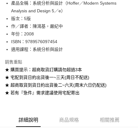
產品全稱：系統分析與設計（Hoffer／Modern Systems
ATM付款
Analysis and Design 5／e）
版次：5版
運送方式
作／譯者：陳鴻基，嚴紀中
全家取貨付款
年份：2008
每筆NT$60
ISBN：9789576097454
適用課程：系統分析與設計
付款後全家取貨
每筆NT$60
銷售重點
★ 購買提示：超商取貨訂購請勿超過3本
7-11取貨付款
★ 宅配到貨日約出貨後一~三天(周日不配送)
每筆NT$60
★ 超商取貨到貨日約出貨後二~六天(周末六日仍配送)
付款後7-11取貨
★ 若有『急件』需求建議使用宅配寄出
每筆NT$60
宅配-台灣本島
每筆NT$100
詳細說明
商品規格
相關推薦
宅配-離島
每筆NT$160