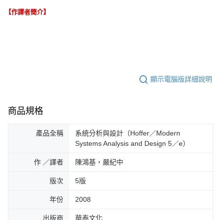
【作譯者簡介】
顯示電腦版詳細說明
商品規格
產品全稱
系統分析與設計（Hoffer／Modern
Systems Analysis and Design 5／e）
作 ／譯者
陳鴻基，嚴紀中
版次
5版
年份
2008
出版商
華泰文化