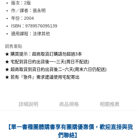
版次：2版
作／譯者：張永明
運送方式
年份：2004
全家取貨付款
ISBN：9789576095139
每筆NT$60
適用課程：法律其他
付款後全家取貨
銷售重點
每筆NT$60
★ 購買提示：超商取貨訂購請勿超過3本
★ 宅配到貨日約出貨後一~三天(周日不配送)
7-11取貨付款
★ 超商取貨到貨日約出貨後二~六天(周末六日仍配送)
每筆NT$60
★ 若有『急件』需求建議使用宅配寄出
付款後7-11取貨
每筆NT$60
宅配-台灣本島
詳細說明
商品規格
相關推薦
每筆NT$100
宅配-離島
【單一書種團體購書享有團購優惠價，歡迎直接與我
每筆NT$160
們聯絡】