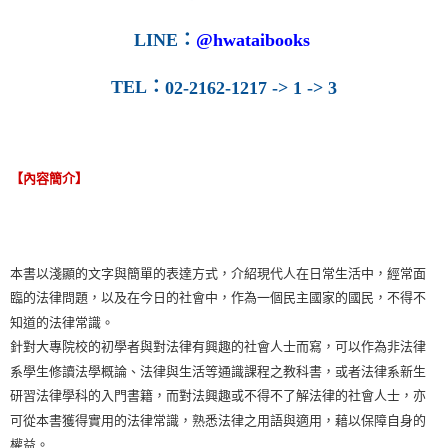
LINE
：
@hwataibooks
TEL
：
02-2162-1217 -> 1 -> 3
【內容簡介】
本書以淺顯的文字與簡單的表達方式，介紹現代人在日常生活中，經常面
臨的法律問題，以及在今日的社會中，作為一個民主國家的國民，不得不
知道的法律常識。
針對大專院校的初學者與對法律有興趣的社會人士而寫，可以作為非法律
系學生修讀法學概論、法律與生活等通識課程之教科書，或者法律系新生
研習法律學科的入門書籍，而對法興趣或不得不了解法律的社會人士，亦
可從本書獲得實用的法律常識，熟悉法律之用語與適用，藉以保障自身的
權益。