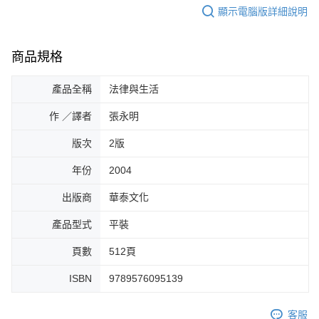
顯示電腦版詳細說明
商品規格
產品全稱
法律與生活
作 ／譯者
張永明
版次
2版
年份
2004
出版商
華泰文化
產品型式
平裝
頁數
512頁
ISBN
9789576095139
客服