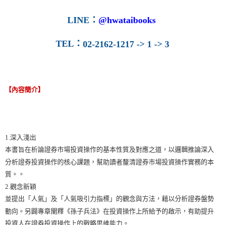
LINE
：
@hwataibooks
TEL
：
02-2162-1217 -> 1 -> 3
【內容簡介】
1.深入淺出
本書旨在析論證券市場投資操作的基本性質及對應之道，以邏輯推論深入
分析證券投資操作的核心課題，幫助讀者釐清證券市場投資操作實務的本
質。。
2.觀念新穎
並提出「人氣」及「人氣吸引力指標」的觀念與方法，藉以分析證券盤勢
動向。另闢專章闡釋《孫子兵法》在投資操作上所給予的啟示，有助提升
投資人在證券投資操作上的戰略思維能力。