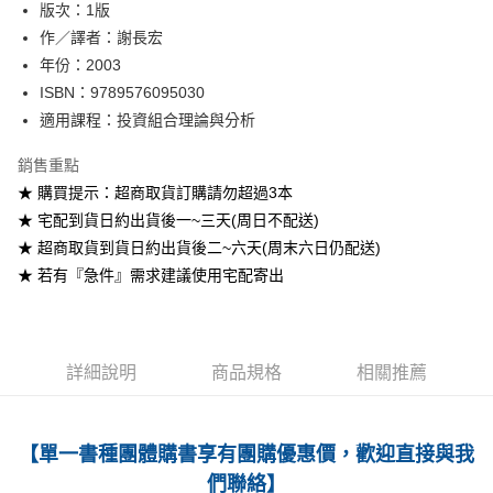
版次：1版
作／譯者：謝長宏
運送方式
年份：2003
全家取貨付款
ISBN：9789576095030
每筆NT$60
適用課程：投資組合理論與分析
付款後全家取貨
銷售重點
每筆NT$60
★ 購買提示：超商取貨訂購請勿超過3本
★ 宅配到貨日約出貨後一~三天(周日不配送)
7-11取貨付款
★ 超商取貨到貨日約出貨後二~六天(周末六日仍配送)
每筆NT$60
★ 若有『急件』需求建議使用宅配寄出
付款後7-11取貨
每筆NT$60
宅配-台灣本島
詳細說明
商品規格
相關推薦
每筆NT$100
宅配-離島
【單一書種團體購書享有團購優惠價，歡迎直接與我
每筆NT$160
們聯絡】