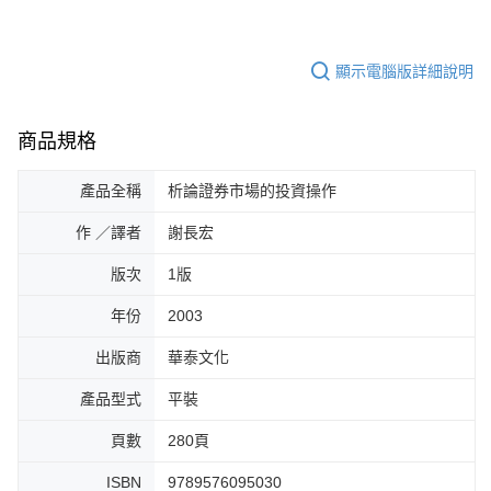
顯示電腦版詳細說明
商品規格
產品全稱
析論證券市場的投資操作
作 ／譯者
謝長宏
版次
1版
年份
2003
出版商
華泰文化
產品型式
平裝
頁數
280頁
ISBN
9789576095030