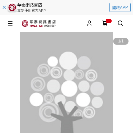
華泰網路書店
開啟APP
立刻使用官方APP
0
1
/
1