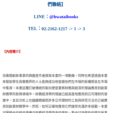
們聯絡】
LINE
：
@hwataibooks
TEL
：
02-2162-1217 -> 1 -> 3
【內容簡介】
培養開創新事業的興趣是作者撰寫本書的一項動機。同時也希望透過本書
來幫助學生與實務界的人士能夠成功地發展他們在市場的新構想並在市場
中集資。本書這種打破傳統的取向便是要將財務與經濟的理論應用到創業
財務學的新興領域中。財務經濟學的理論已經高度地應用到公司理財的發
展中，並且分析上也越趨精細而許多公司理財的工具與研究方法也已被應
用到創業財務學中。然而，如何正確地應用它們通常充滿許多挑戰。本書
試圖藉由延伸並建構自財務經濟學而來的原則，集中討論那些伴隨在新事