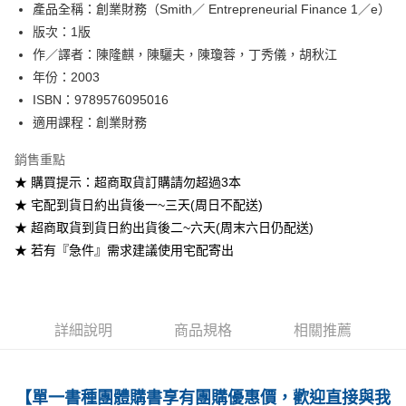
產品全稱：創業財務（Smith／ Entrepreneurial Finance 1／e）
ATM付款
版次：1版
作／譯者：陳隆麒，陳驪夫，陳瓊蓉，丁秀儀，胡秋江
運送方式
年份：2003
全家取貨付款
ISBN：9789576095016
每筆NT$60
適用課程：創業財務
付款後全家取貨
銷售重點
每筆NT$60
★ 購買提示：超商取貨訂購請勿超過3本
★ 宅配到貨日約出貨後一~三天(周日不配送)
7-11取貨付款
★ 超商取貨到貨日約出貨後二~六天(周末六日仍配送)
每筆NT$60
★ 若有『急件』需求建議使用宅配寄出
付款後7-11取貨
每筆NT$60
宅配-台灣本島
詳細說明
商品規格
相關推薦
每筆NT$100
宅配-離島
【單一書種團體購書享有團購優惠價，歡迎直接與我
每筆NT$160