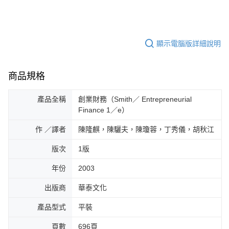
顯示電腦版詳細說明
商品規格
產品全稱
創業財務（Smith／ Entrepreneurial
Finance 1／e）
作 ／譯者
陳隆麒，陳驪夫，陳瓊蓉，丁秀儀，胡秋江
版次
1版
年份
2003
出版商
華泰文化
產品型式
平裝
頁數
696頁