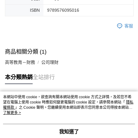
ISBN
9789576095016
客服
商品相關分類 (1)
高等教育－財務
公司理財
本分類熱銷
全站排行
本網站中使用 cookie，欲查詢有關本網站使用 cookie 方式之詳情，及若您不希
熱門標籤
望在電腦上使用 cookie 時應如何變更電腦的 cookie 設定，請參閱本網站「
隱私
權條款
」之 Cookie 聲明。您繼續使用本網站即表示您同意本公司得按本網站使
用條款之 Cookie 聲明使用 cookie。
了解更多 >
我知道了