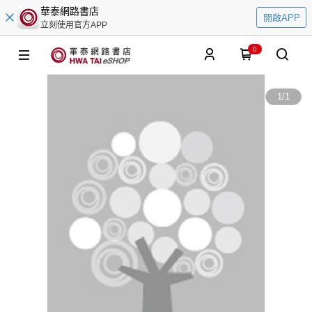
華泰網路書店
開啟APP
立刻使用官方APP
0
1
/
1