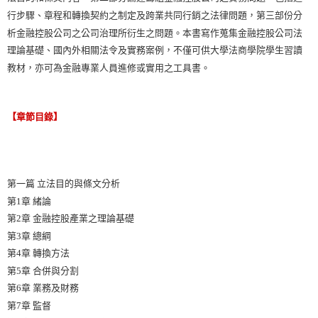
行步驟、章程和轉換契約之制定及跨業共同行銷之法律問題，第三部份分
析金融控股公司之公司治理所衍生之問題。本書寫作蒐集金融控股公司法
理論基礎、國內外相關法令及實務案例，不僅可供大學法商學院學生習讀
教材，亦可為金融專業人員進修或實用之工具書。
【章節目錄】
第一篇 立法目的與條文分析
第1章 緒論
第2章 金融控股產業之理論基礎
第3章 總綱
第4章 轉換方法
第5章 合併與分割
第6章 業務及財務
第7章 監督