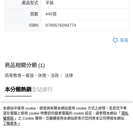
產品型式
平裝
頁數
440頁
ISBN
9789576094774
客服
商品相關分類 (1)
高等教育－餐旅、休閒、法政
法律
本分類熱銷
全站排行
本網站中使用 cookie，欲查詢有關本網站使用 cookie 方式之詳情，及若您不希
熱門標籤
望在電腦上使用 cookie 時應如何變更電腦的 cookie 設定，請參閱本網站「
隱私
權條款
」之 Cookie 聲明。您繼續使用本網站即表示您同意本公司得按本網站使
用條款之 Cookie 聲明使用 cookie。
了解更多 >