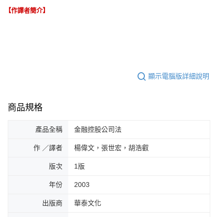
【作譯者簡介】
顯示電腦版詳細說明
商品規格
產品全稱
金融控股公司法
作 ／譯者
楊偉文，張世宏，胡浩叡
版次
1版
年份
2003
出版商
華泰文化