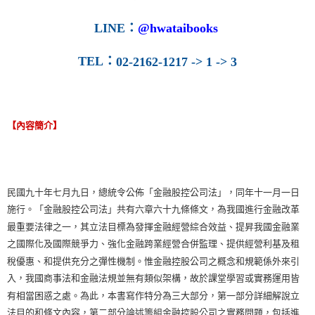
LINE
：
@hwataibooks
TEL
：
02-2162-1217 -> 1 -> 3
【內容簡介】
民國九十年七月九日，總統令公佈「金融股控公司法」，同年十一月一日
施行。「金融股控公司法」共有六章六十九條條文，為我國進行金融改革
最重要法律之一，其立法目標為發揮金融經營綜合效益、提昇我國金融業
之國際化及國際競爭力、強化金融跨業經營合併監理、提供經營利基及租
稅優惠、和提供充分之彈性機制。惟金融控股公司之概念和規範係外來引
入，我國商事法和金融法規並無有類似架構，故於課堂學習或實務運用皆
有相當困惑之處。為此，本書寫作特分為三大部分，第一部分詳細解說立
法目的和條文內容，第二部分論述籌組金融控股公司之實務問題，包括進