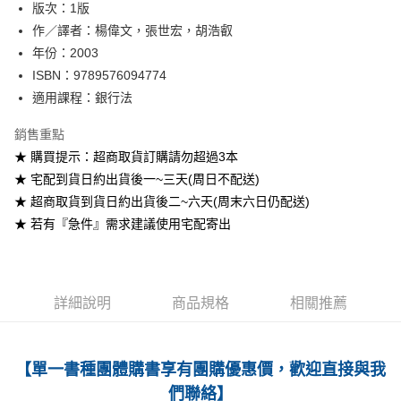
版次：1版
作／譯者：楊偉文，張世宏，胡浩叡
運送方式
年份：2003
全家取貨付款
ISBN：9789576094774
每筆NT$60
適用課程：銀行法
付款後全家取貨
銷售重點
每筆NT$60
★ 購買提示：超商取貨訂購請勿超過3本
★ 宅配到貨日約出貨後一~三天(周日不配送)
7-11取貨付款
★ 超商取貨到貨日約出貨後二~六天(周末六日仍配送)
每筆NT$60
★ 若有『急件』需求建議使用宅配寄出
付款後7-11取貨
每筆NT$60
宅配-台灣本島
詳細說明
商品規格
相關推薦
每筆NT$100
宅配-離島
【單一書種團體購書享有團購優惠價，歡迎直接與我
每筆NT$160
們聯絡】