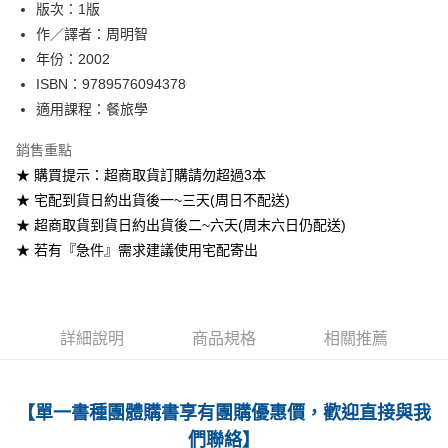
版次：1版
作／譯者：周明智
運送方式
年份：2002
全家取貨付款
ISBN：9789576094378
每筆NT$60
適用課程：餐旅學
付款後全家取貨
銷售重點
每筆NT$60
★ 購買提示：超商取貨訂購請勿超過3本
★ 宅配到貨日約出貨後一~三天(周日不配送)
7-11取貨付款
★ 超商取貨到貨日約出貨後二~六天(周末六日仍配送)
每筆NT$60
★ 若有『急件』需求建議使用宅配寄出
付款後7-11取貨
每筆NT$60
宅配-台灣本島
詳細說明
商品規格
相關推薦
每筆NT$100
宅配-離島
【單一書種團體購書享有團購優惠價，歡迎直接與我
每筆NT$160
們聯絡】