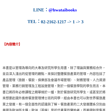
LINE
：
@hwataibooks
TEL
：
02-2162-1217 -> 1 -> 3
【內容簡介】
本書是以管理為導向的大專及研究所學生用書，除了理論與實務結合外，
並且深入淺出的從管理的觀點，來探討整體餐旅產業的管理，內容包括了
產品管理（旅館、餐飲、俱樂部及會議市場管理）、財務管理、人力資源
管理、業務行銷管理及工程設施管理，對於一個餐旅學院的學生而言，本
書已將四年必修課程之精華熔於一爐，對於餐旅研究所學生，或甚至於將
來想要赴國外進修餐旅管理博士班的同學，經由本書也可以對世界餐旅產
業之發展，有一個全面性的認識與了解。餐旅產業的二大發展體系分別由
美國及歐洲所主導，歐洲（英倫）是近代產業的肇始者，而美國則是集其