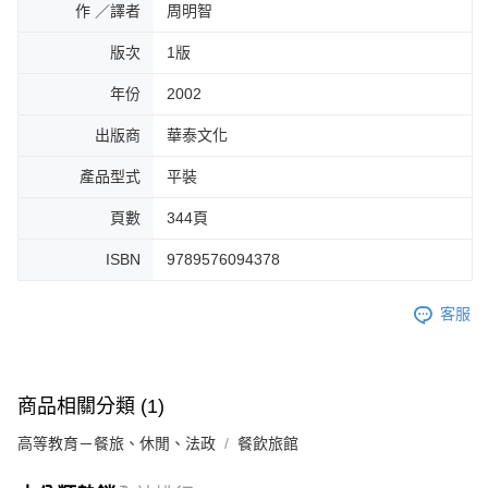
作 ／譯者
周明智
版次
1版
年份
2002
出版商
華泰文化
產品型式
平裝
頁數
344頁
ISBN
9789576094378
客服
商品相關分類 (1)
高等教育－餐旅、休閒、法政
餐飲旅館