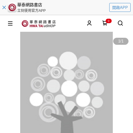
華泰網路書店
開啟APP
立刻使用官方APP
0
1
/
1