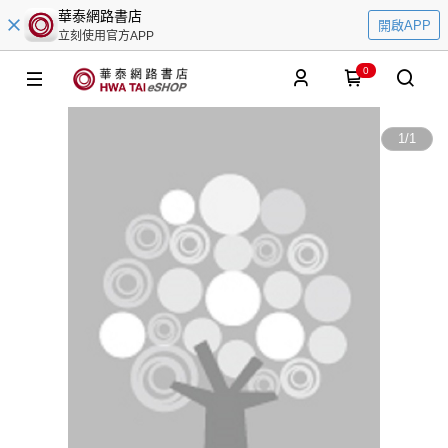
華泰網路書店
開啟APP
立刻使用官方APP
0
1
/
1