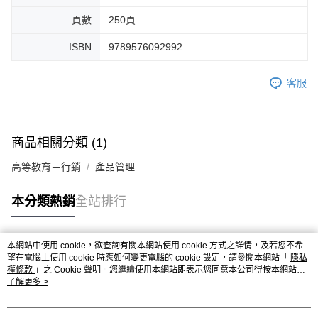
頁數
250頁
ISBN
9789576092992
客服
商品相關分類 (1)
高等教育－行銷
產品管理
本分類熱銷
全站排行
本網站中使用 cookie，欲查詢有關本網站使用 cookie 方式之詳情，及若您不希
熱門標籤
望在電腦上使用 cookie 時應如何變更電腦的 cookie 設定，請參閱本網站「
隱私
權條款
」之 Cookie 聲明。您繼續使用本網站即表示您同意本公司得按本網站使
用條款之 Cookie 聲明使用 cookie。
了解更多 >