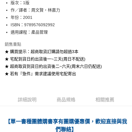
版次：1版
作／譯者：周文賢，林嘉力
運送方式
年份：2001
全家取貨付款
ISBN：9789576092992
每筆NT$60
適用課程：產品管理
付款後全家取貨
銷售重點
每筆NT$60
★ 購買提示：超商取貨訂購請勿超過3本
★ 宅配到貨日約出貨後一~三天(周日不配送)
7-11取貨付款
★ 超商取貨到貨日約出貨後二~六天(周末六日仍配送)
每筆NT$60
★ 若有『急件』需求建議使用宅配寄出
付款後7-11取貨
每筆NT$60
宅配-台灣本島
詳細說明
商品規格
相關推薦
每筆NT$100
宅配-離島
【單一書種團體購書享有團購優惠價，歡迎直接與我
每筆NT$160
們聯絡】