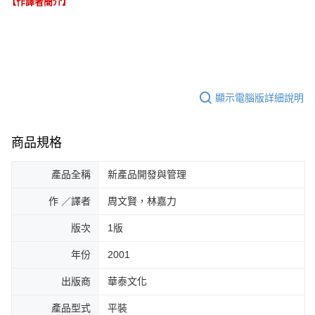
【作譯者簡介】
顯示電腦版詳細說明
商品規格
產品全稱
新產品開發與管理
作 ／譯者
周文賢，林嘉力
版次
1版
年份
2001
出版商
華泰文化
產品型式
平裝