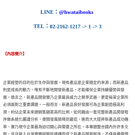
LINE
：
@hwataibooks
TEL
：
02-2162-1217 -> 1 -> 3
【內容簡介】
企業經營的目的在於生存與發展。現有產品是企業穩定的來源；而新產品
則是成長的動力。唯有不斷地開發新產品，才能確保企業持續優勢與發
展。換言之，新產品開發實乃企業最具威力之競爭武器，更是每家企業所
必須面對之重要課題。一般而言，新產品良好發展可為企業創造極高利
潤，約佔企業未來總銷售額甚高的比例。如何藉由一套完整新產品開發程
序做系統化嚴謹分析，使開發風險降到最低，進而大大提昇新產品成功機
率，實乃現今企業最為迫切關心與需要之所在。本專題整合國內外許多文
獻，並且融入台灣實務經驗所建構而成之新產品開發程序，不僅具備學理