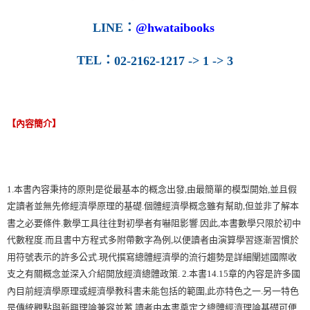
LINE
：
@hwataibooks
TEL
：
02-2162-1217 -> 1 -> 3
【內容簡介】
1.本書內容秉持的原則是從最基本的概念出發,由最簡單的模型開始,並且假
定讀者並無先修經濟學原理的基礎.個體經濟學概念雖有幫助,但並非了解本
書之必要條件.數學工具往往對初學者有嚇阻影響.因此,本書數學只限於初中
代數程度.而且書中方程式多附帶數字為例,以便讀者由演算學習逐漸習慣於
用符號表示的許多公式.現代撰寫總體經濟學的流行趨勢是詳細闡述國際收
支之有關概念並深入介紹開放經濟總體政策. 2.本書14.15章的內容是許多國
內目前經濟學原理或經濟學教科書未能包括的範圍,此亦特色之一.另一特色
是傳統觀點與新興理論兼容並蓄,讀者由本書奠定之總體經濟理論基礎可便