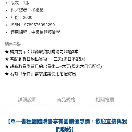
版次：1版
作／譯者：柳復起
運送方式
年份：2000
全家取貨付款
ISBN：9789576092299
每筆NT$60
適用課程：中級總體經濟學
付款後全家取貨
銷售重點
每筆NT$60
★ 購買提示：超商取貨訂購請勿超過3本
★ 宅配到貨日約出貨後一~三天(周日不配送)
7-11取貨付款
★ 超商取貨到貨日約出貨後二~六天(周末六日仍配送)
每筆NT$60
★ 若有『急件』需求建議使用宅配寄出
付款後7-11取貨
每筆NT$60
宅配-台灣本島
詳細說明
商品規格
相關推薦
每筆NT$100
宅配-離島
【單一書種團體購書享有團購優惠價，歡迎直接與我
每筆NT$160
們聯絡】