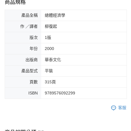
商品規格
產品全稱
總體經濟學
作 ／譯者
柳復起
版次
1版
年份
2000
出版商
華泰文化
產品型式
平裝
頁數
315頁
ISBN
9789576092299
客服