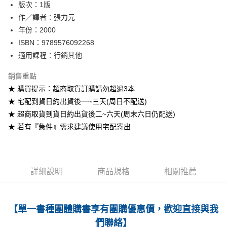
版次：1版
作／譯者：張力元
運送方式
年份：2000
全家取貨付款
ISBN：9789576092268
每筆NT$60
適用課程：行銷其他
付款後全家取貨
銷售重點
每筆NT$60
★ 購買提示：超商取貨訂購請勿超過3本
★ 宅配到貨日約出貨後一~三天(周日不配送)
7-11取貨付款
★ 超商取貨到貨日約出貨後二~六天(周末六日仍配送)
每筆NT$60
★ 若有『急件』需求建議使用宅配寄出
付款後7-11取貨
每筆NT$60
宅配-台灣本島
詳細說明
商品規格
相關推薦
每筆NT$100
宅配-離島
【單一書種團體購書享有團購優惠價，歡迎直接與我
每筆NT$160
們聯絡】