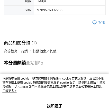
頁數
134頁
ISBN
9789576092268
客服
商品相關分類 (1)
高等教育－行銷
行銷個案／其他
本分類熱銷
全站排行
本網站中使用 cookie，欲查詢有關本網站使用 cookie 方式之詳情，及若您不希
熱門標籤
望在電腦上使用 cookie 時應如何變更電腦的 cookie 設定，請參閱本網站「
隱私
權條款
」之 Cookie 聲明。您繼續使用本網站即表示您同意本公司得按本網站使
用條款之 Cookie 聲明使用 cookie。
了解更多 >
我知道了