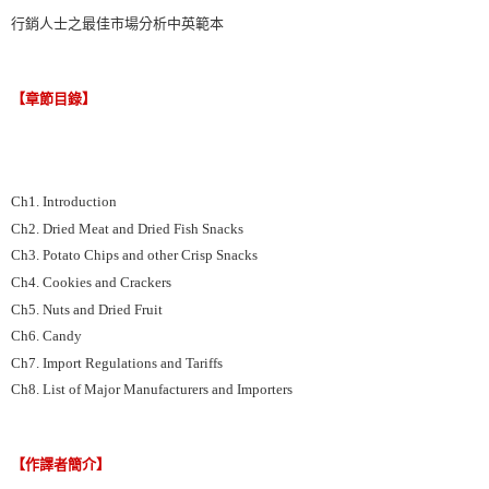
行銷人士之最佳市場分析中英範本
【章節目錄】
Ch1. Introduction
Ch2. Dried Meat and Dried Fish Snacks
Ch3. Potato Chips and other Crisp Snacks
Ch4. Cookies and Crackers
Ch5. Nuts and Dried Fruit
Ch6. Candy
Ch7. Import Regulations and Tariffs
Ch8. List of Major Manufacturers and Importers
【作譯者簡介】