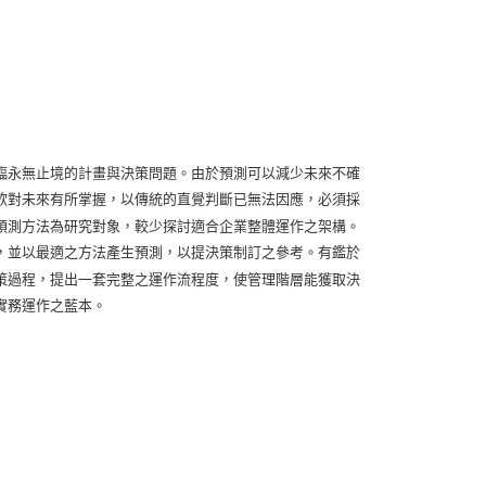
臨永無止境的計畫與決策問題。由於預測可以減少未來不確
欲對未來有所掌握，以傳統的直覺判斷已無法因應，必須採
預測方法為研究對象，較少探討適合企業整體運作之架構。
，並以最適之方法產生預測，以提決策制訂之參考。有鑑於
策過程，提出一套完整之運作流程度，使管理階層能獲取決
實務運作之藍本。