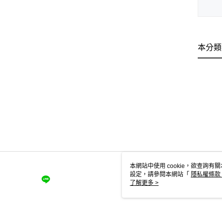
本分類
本網站中使用 cookie，欲查詢有關
設定，請參閱本網站「
隱私權條款
使用 cookie。
了解更多 >