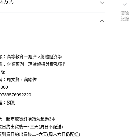
送方式
清除
紀錄
次付款
付款
類：高等教育－經濟 >總體經濟學
稱：企業預測：理論架構與實務運作
y
1版
者：周文賢，魏銘佐
000
9789576092220
程：預測
付款
0
示：超商取貨訂購請勿超過3本
貨日約出貨後一~三天(周日不配送)
家取貨
貨到貨日約出貨後二~六天(周末六日仍配送)
0