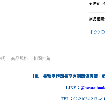
★ 若有『
7-11取貨
每筆NT$6
商品相關分
付款後7-1
高等教育
每筆NT$6
分享
宅配-台灣
每筆NT$1
宅配-離島
說明
商品規格
相關推薦
每筆NT$1
【單一書種團體購書享有團購優惠價，
LINE
：
@hwataibook
TEL
：
02-2162-1217 -> 1