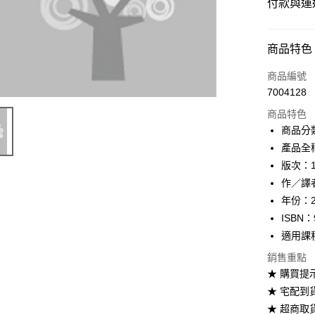
付款與運
付款方式
商品特色
信用卡一
商品編號
7004128
超商取貨
商品特色
Apple Pay
商品分
產品全
Google Pa
版次：
ATM付款
作／譯
年份：2
ISBN：
運送方式
適用課
全家取貨
銷售重點
每筆NT$6
★ 購買提
★ 宅配到
付款後全
★ 超商取
每筆NT$6