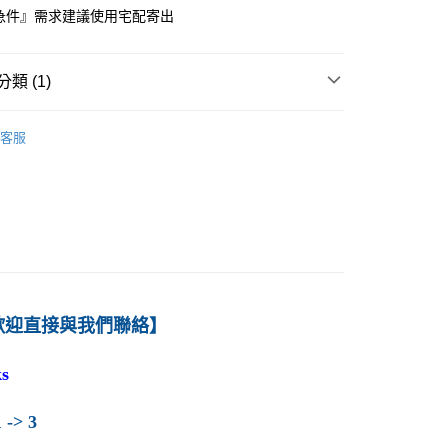
急件』需求建議使用宅配寄出
付款
0
類 (1)
1取貨
－經濟
總體經濟學
0
客服
本島
00
60
歡迎直接與我們聯絡】
s
 -> 3