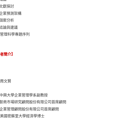
 文獻探討
 企業預測架構
 個案分析
 結論與建議
：管理科學專題序列
譯者簡介】
：周文賢
：
立中興大學企業管理學系副教授
灣智商市場研究顧問股份有限公司首席顧問
全企業管理顧問股份有限公司首席顧問
：美國密蘇里大學經濟學博士