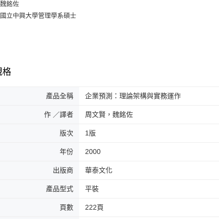
：魏銘佐
：國立中興大學管理學系碩士
規格
產品全稱
企業預測：理論架構與實務運作
作 ／譯者
周文賢，魏銘佐
版次
1版
年份
2000
出版商
華泰文化
產品型式
平裝
頁數
222頁