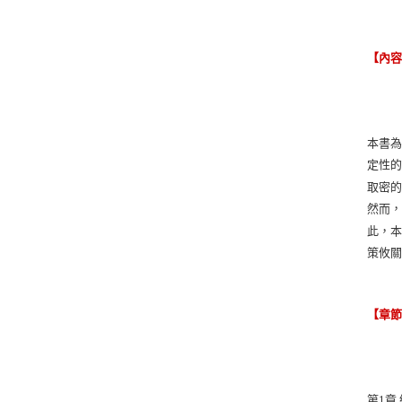
【內
本書
定性
取密
然而
此，
策攸
【章
第1章