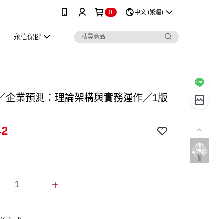
0
中文 (繁體)
永信保健
／企業預測：理論架構與實務運作／1版
42