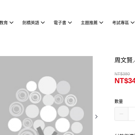
教育
劍橋英語
電子書
主題推薦
考試專區
周文賢
NT$380
NT$3
數量