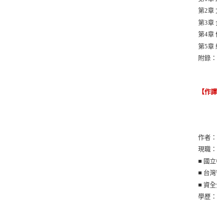
第2章
第3章
第4章
第5章
附錄
【作
作者
現職
■ 國
■ 台
■ 資
學歷