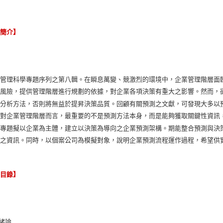
容簡介】
為管理科學專題序列之第八輯。在瞬息萬變、競激烈的環境中，企業管理階層面
的風險，提供管理階層進行規劃的依據，對企業各項決策有重大之影響。然而，
的分析方法，否則將無益於提昇決策品質。回顧有關預測之文獻，可發現大多以
，對企業管理階層而言，最重要的不是預測方法本身，而是能夠獲取關鍵性資訊
本專題擬以企業為主體，建立以決策為導向之企業預測架構。期能整合預測與決
關之資訊。同時，以個案公司為模擬對象，說明企業預測流程運作過程，希望供
節目錄】
 緒論