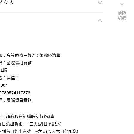
送方式
清除
紀錄
次付款
付款
類：高等教育－經濟 >總體經濟學
稱：國際貿易實務
y
11版
者：連佳平
004
9789574117376
程：國際貿易實務
付款
0
示：超商取貨訂購請勿超過3本
貨日約出貨後一~三天(周日不配送)
家取貨
貨到貨日約出貨後二~六天(周末六日仍配送)
0