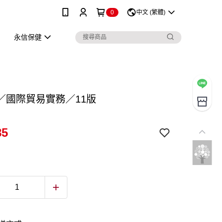
0
中文 (繁體)
永信保健
／國際貿易實務／11版
85