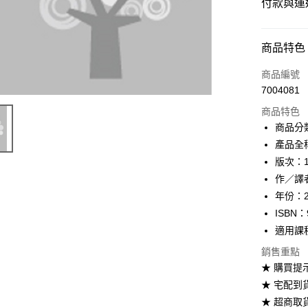
付款與運
付款方式
商品特色
信用卡一
商品編號
7004081
超商取貨
商品特色
Apple Pay
商品分
產品全
Google Pa
版次：
ATM付款
作／譯
年份：2
ISBN：
運送方式
適用課
全家取貨
銷售重點
每筆NT$6
★ 購買提
★ 宅配到
付款後全
★ 超商取
每筆NT$6