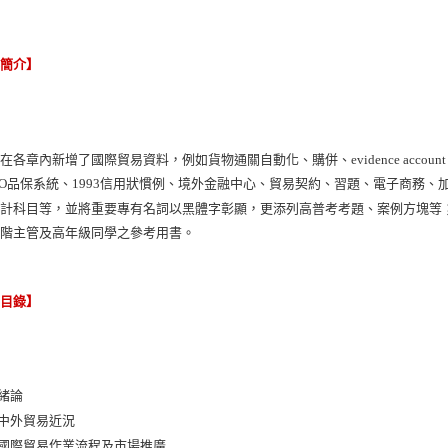
容簡介】
在各章內新增了國際貿易資料，例如貨物通關自動化、購併、evidence account
SO品保系統、1993信用狀慣例、境外金融中心、貿易契約、習題、電子商務
會計科目等，並將重要專有名詞以黑體字彰顯，更添列高普考考題、案例方塊等
高階主管及高年級同學之參考用書。
節目錄】
 緒論
 中外貿易近況
 國際貿易作業流程及市場推廣