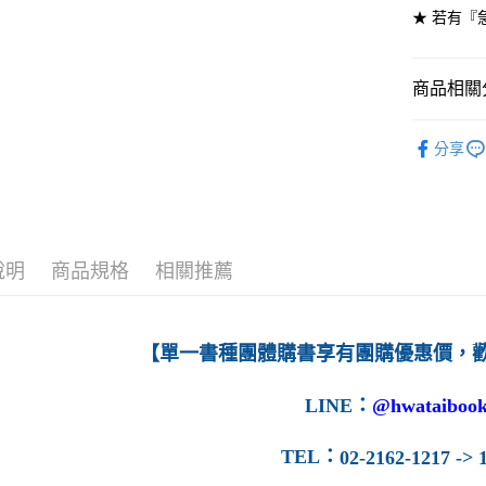
★ 若有『
7-11取貨
每筆NT$6
商品相關分
付款後7-1
高等教育
每筆NT$6
分享
宅配-台灣
每筆NT$1
宅配-離島
說明
商品規格
相關推薦
每筆NT$1
【單一書種團體購書享有團購優惠價，
LINE
：
@hwataibook
TEL
：
02-2162-1217 -> 1