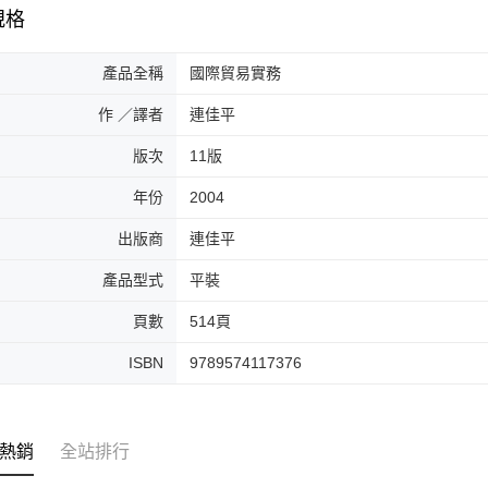
規格
產品全稱
國際貿易實務
作 ／譯者
連佳平
版次
11版
年份
2004
出版商
連佳平
產品型式
平裝
頁數
514頁
ISBN
9789574117376
熱銷
全站排行