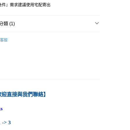
急件』需求建議使用宅配寄出
付款
0
類 (1)
1取貨
－經濟
總體經濟學
0
客服
本島
00
60
歡迎直接與我們聯絡】
s
 -> 3