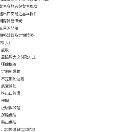
 貿易參與者與貿易風險
 進出口交易之基本條件
 國際貿易條規
 交易的開始
 價格計算及定價策略
 信用狀
章 託收
章 風險較大之付款方式
章 運輸概論
章 定期船運輸
章 不定期船運輸
章 航空貨運
章 進出口簽證
章 報關
章 檢驗與公證
章 運輸保險
章 輸出保險
章 出口押匯與進口結匯