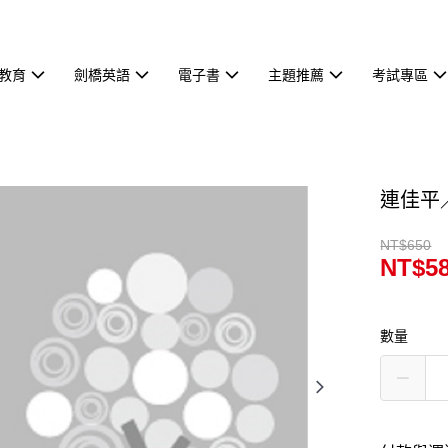
教育
劍橋英語
電子書
主題推薦
考試專區
連佳平
NT$650
NT$5
數量