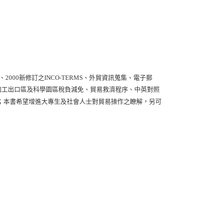
、2000新修訂之INCO-TERMS、外貿資訊蒐集、電子郵
、加工出口區及科學園區稅負減免、貿易救濟程序、中英對照
；本書希望增進大專生及社會人士對貿易操作之瞭解，另可