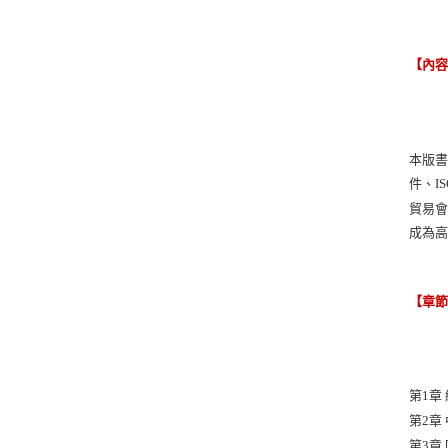
【內
本版書
件、I
貿易
成為
【章
第1章
第2章
第3章