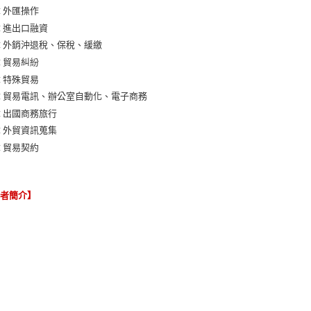
章 外匯操作
章 進出口融資
章 外銷沖退稅、保稅、緩繳
章 貿易糾紛
章 特殊貿易
章 貿易電訊、辦公室自動化、電子商務
章 出國商務旅行
章 外貿資訊蒐集
章 貿易契約
譯者簡介】