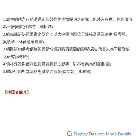
1.旅遊網站之行銷溝通組合與品牌權益關係之研究：以涉入程度、顧客價值
為干擾變數(孫儷芳、鄧怡君)
2.組織採購決策因素之研究：以大中國地區電子連接器產業為例(唐瓔璋、
吳敏華、林佳慧宋建宏)
3.網路購物參考價格與促銷情境對購買意願的影響-廣告代言人為干擾變數
之研究(潘明全)
4.價格保證與便利性對購買意願之影響：以零售業為例(劉財龍)
5.體驗行銷對部落格忠誠度之影響(陳怡如、李雅靖)
【作譯者簡介】
Display Desktop Mode Details