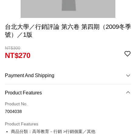
台北大學／行銷評論 第六卷 第四期（2009冬季
號）／1版
NT$300
NT$270
Payment And Shipping
Payment Method
Product Features
Credit Card (Full Payment)
Product No.
Convenience Store Pickup and Pay
7004038
Apple Pay
Product Features
Google Pay
商品分類：高等教育－行銷 >行銷個案／其他