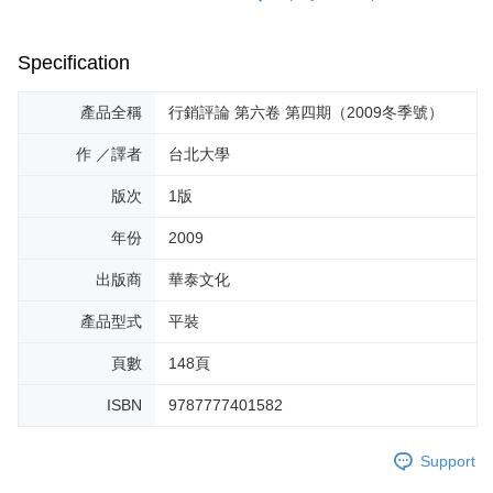
Specification
產品全稱
行銷評論 第六卷 第四期（2009冬季號）
作 ／譯者
台北大學
版次
1版
年份
2009
出版商
華泰文化
產品型式
平裝
頁數
148頁
ISBN
9787777401582
Support