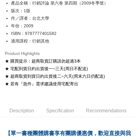
產品全稱：行銷評論 第六卷 第四期（2009冬季號）
ATM Transfer
版次：1版
Shipping Method
作／譯者：台北大學
年份：2009
全家取貨付款
ISBN：9787777401582
NT$60/order
適用課程：行銷其他
付款後全家取貨
Product Highlights
NT$60/order
★ 購買提示：超商取貨訂購請勿超過3本
7-11取貨付款
★ 宅配到貨日約出貨後一~三天(周日不配送)
NT$60/order
★ 超商取貨到貨日約出貨後二~六天(周末六日仍配送)
★ 若有『急件』需求建議使用宅配寄出
付款後7-11取貨
NT$60/order
宅配-台灣本島
Description
Specification
Recommendations
NT$100/order
宅配-離島
【單一書種團體購書享有團購優惠價，歡迎直接與我
NT$160/order