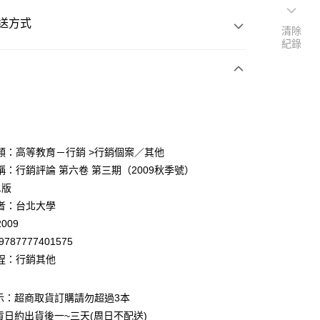
送方式
清除
紀錄
次付款
付款
類：高等教育－行銷 >行銷個案／其他
稱：行銷評論 第六卷 第三期（2009秋季號）
y
1版
者：台北大學
009
9787777401575
程：行銷其他
付款
0
示：超商取貨訂購請勿超過3本
貨日約出貨後一~三天(周日不配送)
家取貨