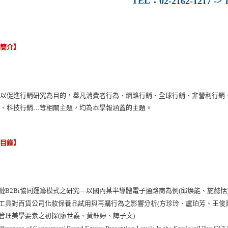
TEL
：
02-2162-1217 -> 1
容簡介】
報以促進行銷研究為目的，舉凡消費者行為、網路行銷、全球行銷、非營利行銷
理、科技行銷…等相關主題，均為本學報涵蓋的主題。
節目錄】
應鏈B2Bi協同運籌模式之研究—以國內某半導體電子通路商為例(邱煥能、施懿恬
銷工具對百貨公司化妝保養品試用與再購行為之影響分析(方珍玲、盧珀芳、王俊豪
銷管理美學要素之初探(廖世義、黃鈺婷、譚子文)