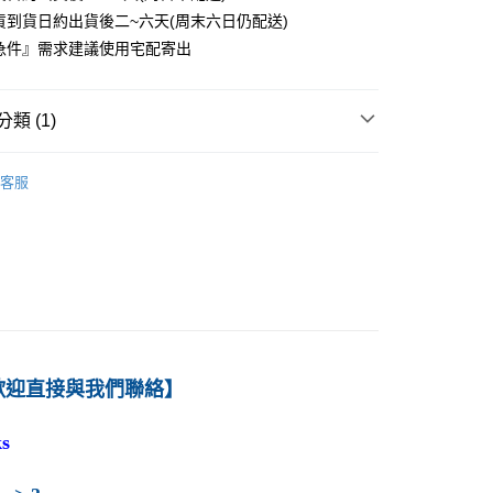
貨到貨日約出貨後二~六天(周末六日仍配送)
0
急件』需求建議使用宅配寄出
付款
0
類 (1)
1取貨
－行銷
行銷個案／其他
0
客服
本島
00
60
歡迎直接與我們聯絡】
s