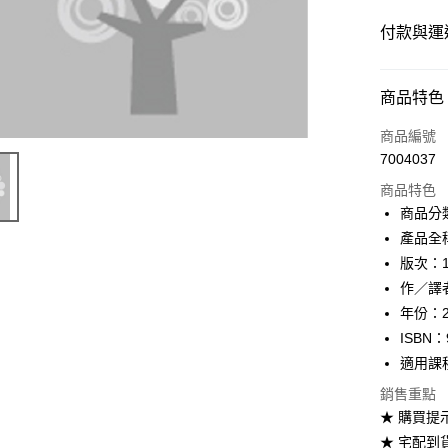
付款與運
付款方式
商品特色
信用卡一
商品編號
7004037
超商取貨
商品特色
Apple Pay
商品分
產品全
Google Pa
版次：
ATM付款
作／譯
年份：2
ISBN：
運送方式
適用課
全家取貨
銷售重點
每筆NT$6
★ 購買提
★ 宅配到
付款後全