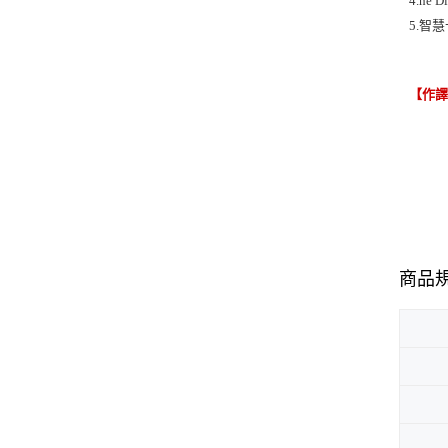
4.he D
5.智
【作
商品