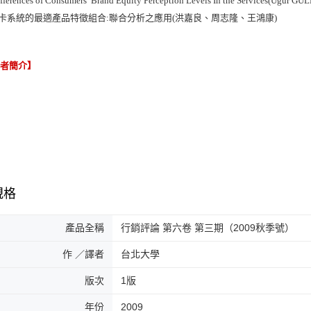
ifferences of Consumers’ Brand Equity Perception Levels In the Services(Uğur G
慧卡系統的最適產品特徵組合:聯合分析之應用(洪嘉良、周志隆、王鴻康)
譯者簡介】
規格
產品全稱
行銷評論 第六卷 第三期（2009秋季號）
作 ／譯者
台北大學
版次
1版
年份
2009