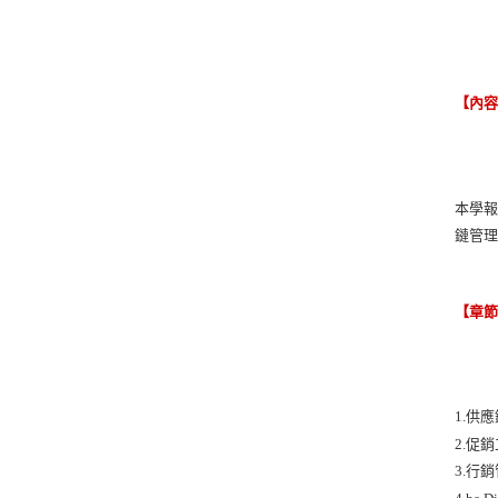
【內
本學
鏈管
【章
1.供
2.促
3.行