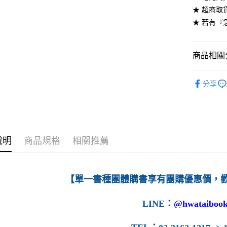
★ 超商取
每筆NT$6
★ 若有『
7-11取貨
每筆NT$6
商品相關分
付款後7-1
高等教育
每筆NT$6
分享
宅配-台灣
每筆NT$1
宅配-離島
說明
商品規格
相關推薦
每筆NT$1
【單一書種團體購書享有團購優惠價，
LINE
：
@hwataibook