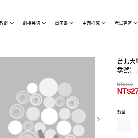
教育
劍橋英語
電子書
主題推薦
考試專區
台北大
季號）
NT$300
NT$2
數量