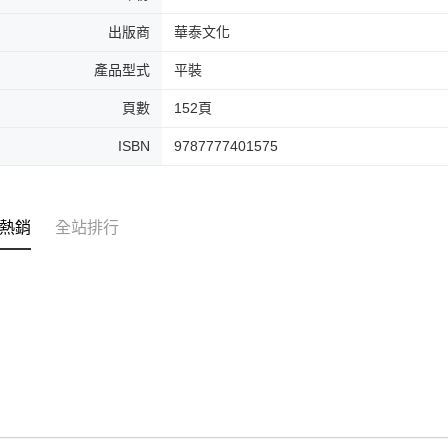
出版商
華泰文化
產品型式
平裝
頁數
152頁
ISBN
9787777401575
熱銷
全站排行