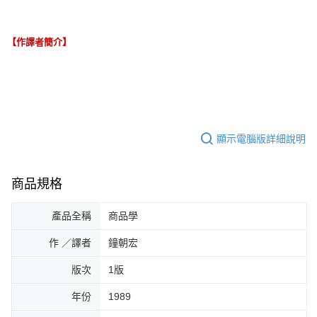
【作譯者簡介】
顯示電腦版詳細說明
商品規格
產品全稱
商品學
作 ／譯者
鐘朝宏
版次
1版
年份
1989