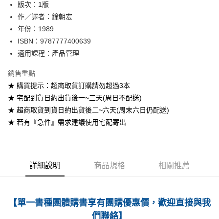
版次：1版
作／譯者：鐘朝宏
運送方式
年份：1989
全家取貨付款
ISBN：9787777400639
每筆NT$60
適用課程：產品管理
付款後全家取貨
銷售重點
每筆NT$60
★ 購買提示：超商取貨訂購請勿超過3本
★ 宅配到貨日約出貨後一~三天(周日不配送)
7-11取貨付款
★ 超商取貨到貨日約出貨後二~六天(周末六日仍配送)
每筆NT$60
★ 若有『急件』需求建議使用宅配寄出
付款後7-11取貨
每筆NT$60
宅配-台灣本島
詳細說明
商品規格
相關推薦
每筆NT$100
宅配-離島
【單一書種團體購書享有團購優惠價，歡迎直接與我
每筆NT$160
們聯絡】