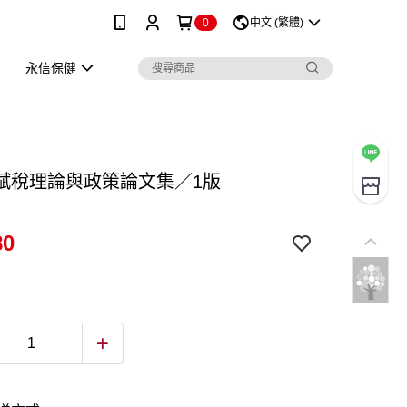
0
中文 (繁體)
永信保健
賦稅理論與政策論文集／1版
80