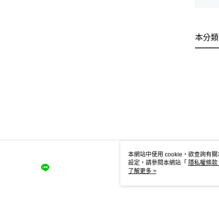
本分類
本網站中使用 cookie，欲查詢有關
設定，請參閱本網站「
隱私權條款
使用 cookie。
了解更多 >