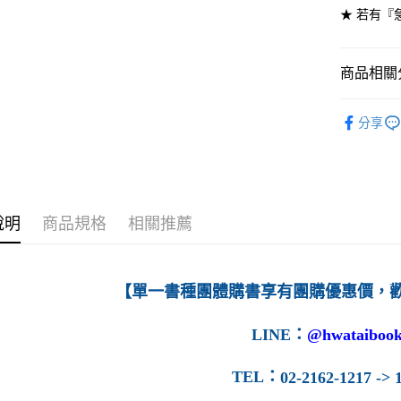
★ 若有『
7-11取貨
每筆NT$6
商品相關分
付款後7-1
高等教育
每筆NT$6
分享
宅配-台灣
每筆NT$1
宅配-離島
說明
商品規格
相關推薦
每筆NT$1
【單一書種團體購書享有團購優惠價，
LINE
：
@hwataibook
TEL
：
02-2162-1217 -> 1