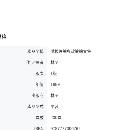
規格
產品全稱
賦稅理論與政策論文集
作 ／譯者
林全
版次
1版
年份
1989
出版商
林全
產品型式
平裝
頁數
200頁
ISBN
9787777300762