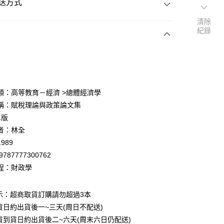
送方式
清除
紀錄
次付款
付款
類：高等教育－經濟 >總體經濟學
稱：賦稅理論與政策論文集
y
1版
者：林全
989
9787777300762
程：財政學
付款
0
示：超商取貨訂購請勿超過3本
貨日約出貨後一~三天(周日不配送)
家取貨
貨到貨日約出貨後二~六天(周末六日仍配送)
0