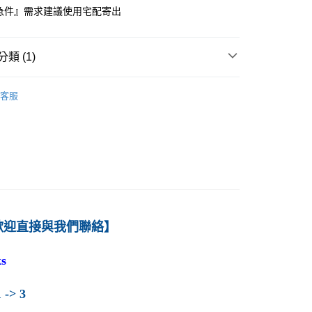
急件』需求建議使用宅配寄出
付款
0
類 (1)
1取貨
－經濟
總體經濟學
0
客服
本島
00
60
歡迎直接與我們聯絡】
s
 -> 3