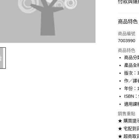
付款與運
付款方式
商品特色
信用卡一
商品編號
7003990
超商取貨
商品特色
Apple Pay
商品分
產品全
Google Pa
版次：
ATM付款
作／譯
年份：1
ISBN：
運送方式
適用課
全家取貨
銷售重點
每筆NT$6
★ 購買提
★ 宅配到
付款後全
★ 超商取
每筆NT$6