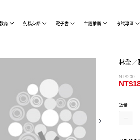
教育
劍橋英語
電子書
主題推薦
考試專區
林全／
NT$200
NT$1
數量