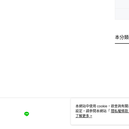
本分類
本網站中使用 cookie，欲查詢有關
設定，請參閱本網站「
隱私權條款
使用 cookie。
了解更多 >