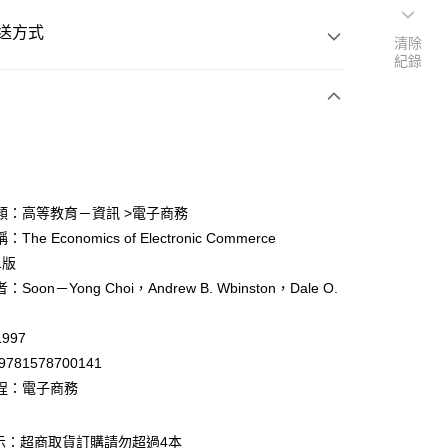
送方式
清除
紀錄
次付款
付款
類：高等教育－資訊 >電子商務
he Economics of Electronic Commerce
y
1版
Soon－Yong Choi，Andrew B. Wbinston，Dale O.
997
9781578700141
付款
程：電子商務
0
示：超商取貨訂購請勿超過4本
家取貨