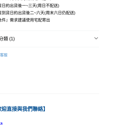
貨日約出貨後一~三天(周日不配送)
0
貨到貨日約出貨後二~六天(周末六日仍配送)
付款
急件』需求建議使用宅配寄出
0
1取貨
類 (1)
0
－資訊
電子商務
客服
本島
00
60
歡迎直接與我們聯絡】
s