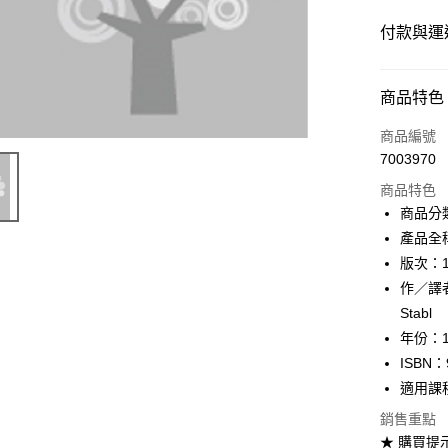
付款與運
付款方式
商品特色
信用卡一
商品編號
7003970
超商取貨
商品特色
Apple Pay
商品分
產品全稱：T
Google Pa
版次：
ATM付款
作／譯者：
Stabl
年份：1
運送方式
ISBN：
全家取貨
適用課
每筆NT$6
銷售重點
★ 購買提
付款後全