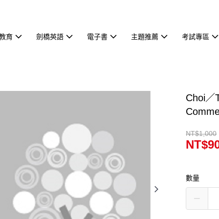
教育
劍橋英語
電子書
主題推薦
考試專區
Choi／T
Comm
NT$1,000
NT$9
數量