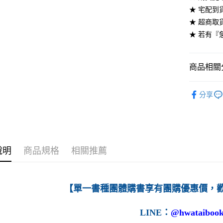
★ 宅配到
每筆NT$6
★ 超商取
7-11取貨
★ 若有『
每筆NT$6
付款後7-1
商品相關分
每筆NT$6
高等教育
分享
宅配-台灣
每筆NT$1
宅配-離島
每筆NT$1
說明
商品規格
相關推薦
【單一書種團體購書享有團購優惠價，
LINE
：
@hwataibook