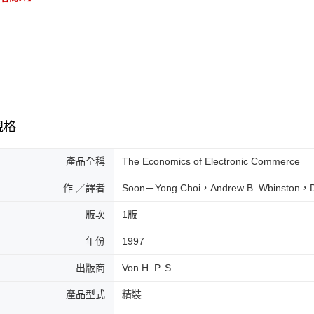
規格
產品全稱
The Economics of Electronic Commerce
作 ／譯者
Soon－Yong Choi，Andrew B. Wbinston，Da
版次
1版
年份
1997
出版商
Von H. P. S.
產品型式
精裝