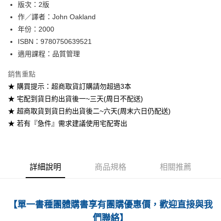
版次：2版
作／譯者：John Oakland
運送方式
年份：2000
全家取貨付款
ISBN：9780750639521
每筆NT$60
適用課程：品質管理
付款後全家取貨
銷售重點
每筆NT$60
★ 購買提示：超商取貨訂購請勿超過3本
★ 宅配到貨日約出貨後一~三天(周日不配送)
7-11取貨付款
★ 超商取貨到貨日約出貨後二~六天(周末六日仍配送)
每筆NT$60
★ 若有『急件』需求建議使用宅配寄出
付款後7-11取貨
每筆NT$60
宅配-台灣本島
詳細說明
商品規格
相關推薦
每筆NT$100
宅配-離島
【單一書種團體購書享有團購優惠價，歡迎直接與我
每筆NT$160
們聯絡】