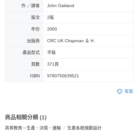
作 ／譯者
John Oakland
版次
2版
年份
2000
出版商
CRC UK Chapman ＆ H.
產品型式
平裝
頁數
371頁
ISBN
9780750639521
客服
商品相關分類 (1)
高等教育－生產、決策、運輸
生產系統規劃設計