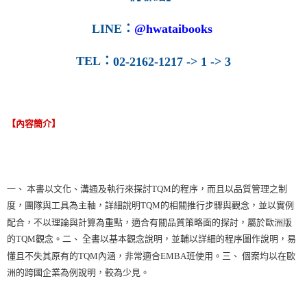
LINE
：
@hwataibooks
TEL
：
02-2162-1217 -> 1 -> 3
【內容簡介】
一、 本書以文化、溝通及執行來探討TQM的程序，而且以品質管理之制
度，團隊與工具為主軸，詳細說明TQM的相關推行步驟與觀念，並以實例
配合，不以理論與計算為重點，適合有關品質策略面的探討，屬於歐洲版
的TQM觀念。二、 全書以基本觀念說明，並輔以詳細的程序圖作說明，易
懂且不失其原有的TQM內涵，非常適合EMBA班使用。三、 個案均以在歐
洲的跨國企業為例說明，較為少見。