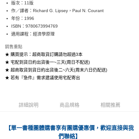
版次：11版
作／譯者：Richard G. Lipsey，Paul N. Courant
運送方式
年份：1996
全家取貨付款
ISBN：9780673994769
每筆NT$60
適用課程：經濟學原理
付款後全家取貨
銷售重點
每筆NT$60
★ 購買提示：超商取貨訂購請勿超過3本
★ 宅配到貨日約出貨後一~三天(周日不配送)
7-11取貨付款
★ 超商取貨到貨日約出貨後二~六天(周末六日仍配送)
每筆NT$60
★ 若有『急件』需求建議使用宅配寄出
付款後7-11取貨
每筆NT$60
宅配-台灣本島
詳細說明
商品規格
相關推薦
每筆NT$100
宅配-離島
【單一書種團體購書享有團購優惠價，歡迎直接與我
每筆NT$160
們聯絡】