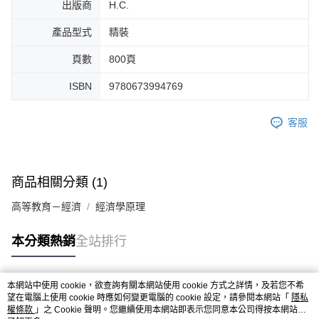
出版商
H.C.
產品型式
精裝
頁數
800頁
ISBN
9780673994769
客服
商品相關分類 (1)
高等教育－經濟
經濟學原理
本分類熱銷
全站排行
本網站中使用 cookie，欲查詢有關本網站使用 cookie 方式之詳情，及若您不希
熱門標籤
望在電腦上使用 cookie 時應如何變更電腦的 cookie 設定，請參閱本網站「
隱私
權條款
」之 Cookie 聲明。您繼續使用本網站即表示您同意本公司得按本網站使