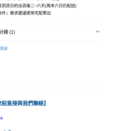
貨到貨日約出貨後二~六天(周末六日仍配送)
0
急件』需求建議使用宅配寄出
付款
0
類 (1)
1取貨
－經濟
個體經濟學
0
客服
本島
00
60
歡迎直接與我們聯絡】
s