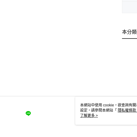
本分類
本網站中使用 cookie，欲查詢有關
設定，請參閱本網站「
隱私權條款
使用 cookie。
了解更多 >