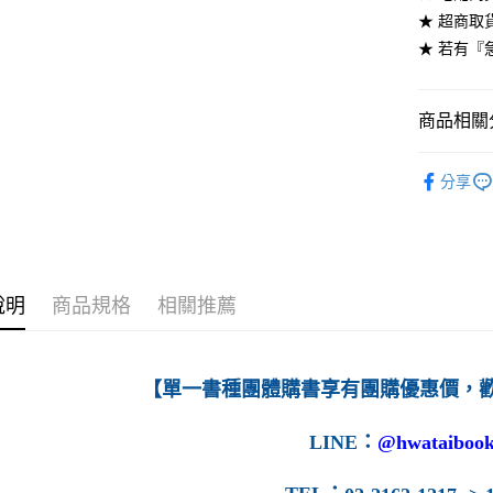
★ 超商取
每筆NT$6
★ 若有『
7-11取貨
每筆NT$6
商品相關分
付款後7-1
高等教育
每筆NT$6
分享
宅配-台灣
每筆NT$1
宅配-離島
說明
商品規格
相關推薦
每筆NT$1
【單一書種團體購書享有團購優惠價，
LINE
：
@hwataibook