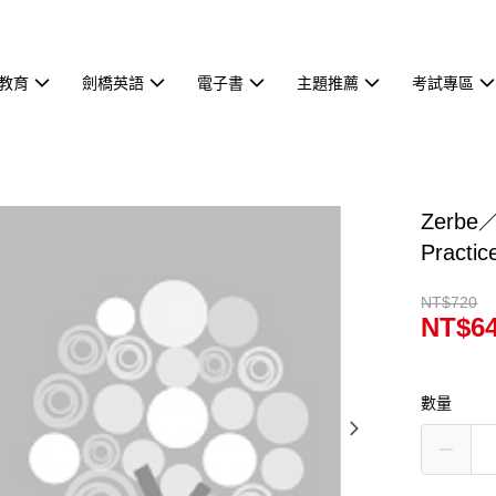
教育
劍橋英語
電子書
主題推薦
考試專區
Zerbe／
Practi
NT$720
NT$6
數量