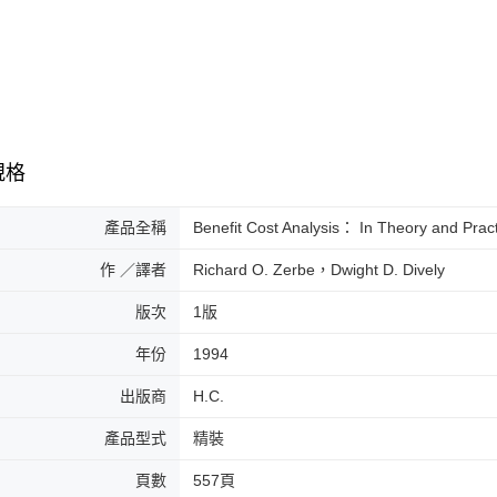
規格
產品全稱
Benefit Cost Analysis： In Theory and Prac
作 ／譯者
Richard O. Zerbe，Dwight D. Dively
版次
1版
年份
1994
出版商
H.C.
產品型式
精裝
頁數
557頁