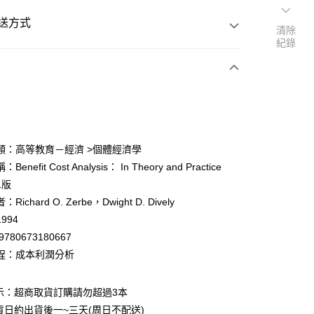
送方式
清除
紀錄
次付款
付款
類：高等教育－經濟 >個體經濟學
enefit Cost Analysis： In Theory and Practice
y
1版
ichard O. Zerbe，Dwight D. Dively
994
9780673180667
程：成本利潤分析
付款
0
示：超商取貨訂購請勿超過3本
貨日約出貨後一~三天(周日不配送)
家取貨