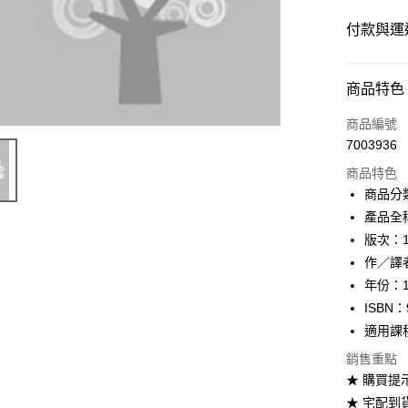
付款與運
付款方式
商品特色
信用卡一
商品編號
7003936
超商取貨
商品特色
Apple Pay
商品分
產品全稱：B
Google Pa
版次：
ATM付款
作／譯者：R
年份：1
ISBN：
運送方式
適用課
全家取貨
銷售重點
每筆NT$6
★ 購買提
★ 宅配到
付款後全