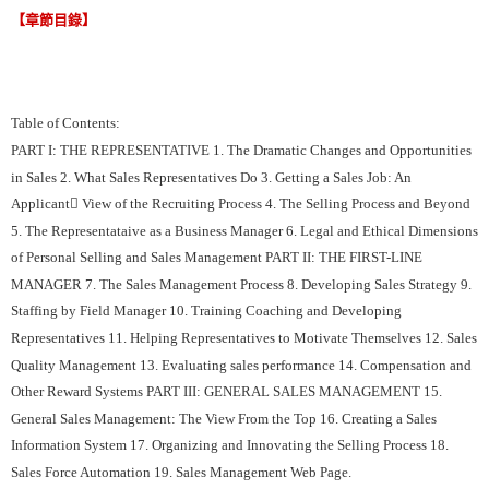
【章節目錄】
Table of Contents:
PART I: THE REPRESENTATIVE 1. The Dramatic Changes and Opportunities
in Sales 2. What Sales Representatives Do 3. Getting a Sales Job: An
Applicant View of the Recruiting Process 4. The Selling Process and Beyond
5. The Representataive as a Business Manager 6. Legal and Ethical Dimensions
of Personal Selling and Sales Management PART II: THE FIRST-LINE
MANAGER 7. The Sales Management Process 8. Developing Sales Strategy 9.
Staffing by Field Manager 10. Training Coaching and Developing
Representatives 11. Helping Representatives to Motivate Themselves 12. Sales
Quality Management 13. Evaluating sales performance 14. Compensation and
Other Reward Systems PART III: GENERAL SALES MANAGEMENT 15.
General Sales Management: The View From the Top 16. Creating a Sales
Information System 17. Organizing and Innovating the Selling Process 18.
Sales Force Automation 19. Sales Management Web Page.