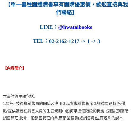
【單一書種團體購書享有團購優惠價，歡迎直接與我
們聯絡】
LINE
：
@hwataibooks
TEL
：
02-2162-1217 -> 1 -> 3
【內容簡介】
本書討論主題包括:
1.資訊--技術與銷售員的關係及應用 2.品質與銷售程序 3.道德問題特色/優
點:提供讀者在銷售人員的生涯規劃中如何掌握個階段的機會,從面試到高階
銷售管理,此非一般銷售管理的書,而是業務員(或銷售員)生涯規劃的課本.