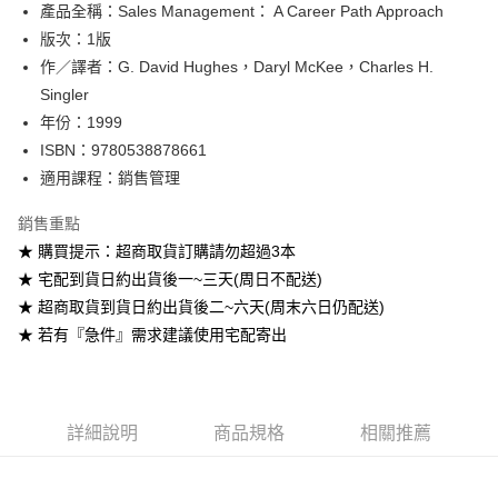
產品全稱：Sales Management： A Career Path Approach
ATM付款
版次：1版
作／譯者：G. David Hughes，Daryl McKee，Charles H.
運送方式
Singler
全家取貨付款
年份：1999
每筆NT$60
ISBN：9780538878661
適用課程：銷售管理
付款後全家取貨
每筆NT$60
銷售重點
★ 購買提示：超商取貨訂購請勿超過3本
7-11取貨付款
★ 宅配到貨日約出貨後一~三天(周日不配送)
每筆NT$60
★ 超商取貨到貨日約出貨後二~六天(周末六日仍配送)
付款後7-11取貨
★ 若有『急件』需求建議使用宅配寄出
每筆NT$60
宅配-台灣本島
每筆NT$100
詳細說明
商品規格
相關推薦
宅配-離島
每筆NT$160