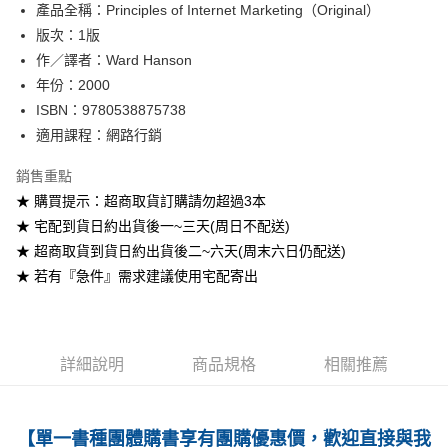
產品全稱：Principles of Internet Marketing（Original）
ATM付款
版次：1版
作／譯者：Ward Hanson
運送方式
年份：2000
全家取貨付款
ISBN：9780538875738
每筆NT$60
適用課程：網路行銷
付款後全家取貨
銷售重點
每筆NT$60
★ 購買提示：超商取貨訂購請勿超過3本
★ 宅配到貨日約出貨後一~三天(周日不配送)
7-11取貨付款
★ 超商取貨到貨日約出貨後二~六天(周末六日仍配送)
每筆NT$60
★ 若有『急件』需求建議使用宅配寄出
付款後7-11取貨
每筆NT$60
宅配-台灣本島
詳細說明
商品規格
相關推薦
每筆NT$100
宅配-離島
【單一書種團體購書享有團購優惠價，歡迎直接與我
每筆NT$160