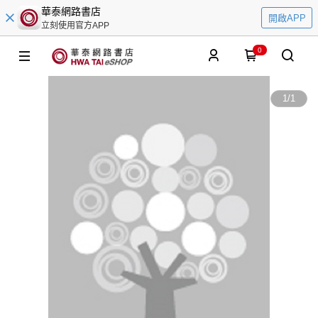
華泰網路書店
開啟APP
立刻使用官方APP
0
1
/
1