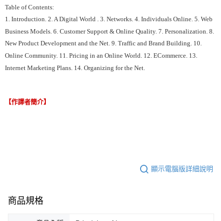
Table of Contents:
1. Introduction. 2. A Digital World . 3. Networks. 4. Individuals Online. 5. Web
Business Models. 6. Customer Support & Online Quality. 7. Personalization. 8.
New Product Development and the Net. 9. Traffic and Brand Building. 10.
Online Community. 11. Pricing in an Online World. 12. ECommerce. 13.
Internet Marketing Plans. 14. Organizing for the Net.
【作譯者簡介】
顯示電腦版詳細說明
商品規格