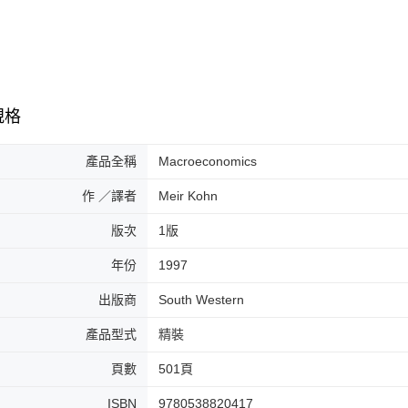
規格
產品全稱
Macroeconomics
作 ／譯者
Meir Kohn
版次
1版
年份
1997
出版商
South Western
產品型式
精裝
頁數
501頁
ISBN
9780538820417