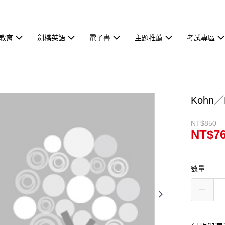
教育
劍橋英語
電子書
主題推薦
考試專區
Kohn／
NT$850
NT$7
數量