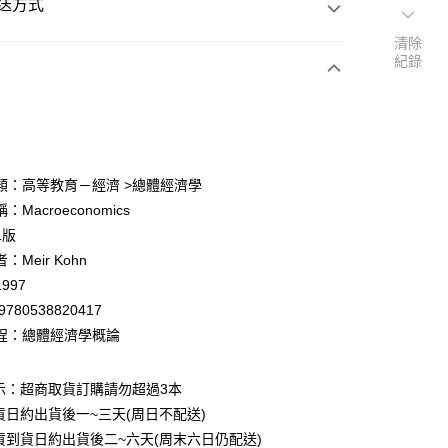
送方式
清除
紀錄
次付款
付款
類：高等教育－經濟 >總體經濟學
Macroeconomics
y
1版
：Meir Kohn
997
9780538820417
程：總體經濟學概論
付款
0
示：超商取貨訂購請勿超過3本
貨日約出貨後一~三天(周日不配送)
家取貨
貨到貨日約出貨後二~六天(周末六日仍配送)
0