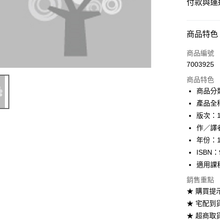
付款與運
付款方式
商品特色
信用卡一
商品編號
7003925
超商取貨
商品特色
Apple Pay
商品分
產品全稱：
Google Pa
版次：
ATM付款
作／譯者
年份：1
ISBN：
運送方式
適用課
全家取貨
銷售重點
每筆NT$6
★ 購買提
★ 宅配到
付款後全
★ 超商取
每筆NT$6