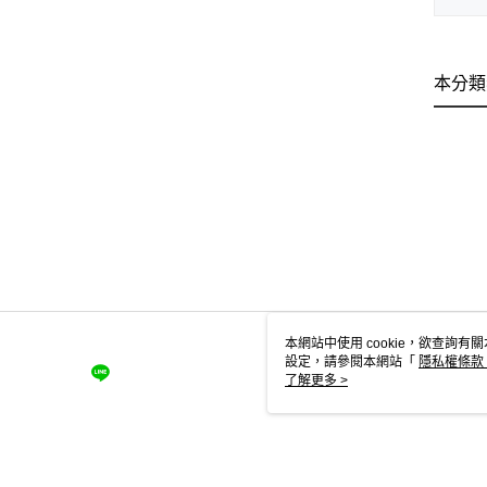
本分類
本網站中使用 cookie，欲查詢有關
設定，請參閱本網站「
隱私權條款
使用 cookie。
了解更多 >