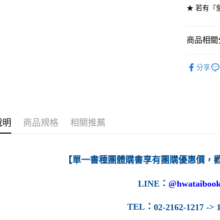
★ 若有『
7-11取貨
每筆NT$6
商品相關分
付款後7-1
高等教育
每筆NT$6
分享
宅配-台灣
每筆NT$1
宅配-離島
說明
商品規格
相關推薦
每筆NT$1
【單一書種團體購書享有團購優惠價，
LINE
：
@hwataibook
TEL
：
02-2162-1217 -> 1