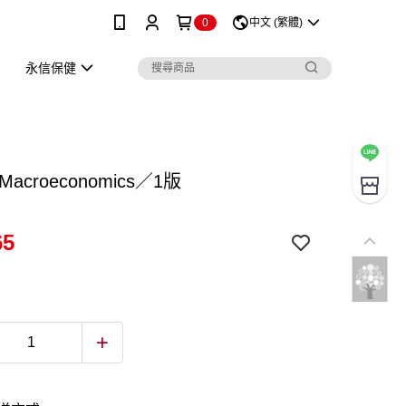
0
中文 (繁體)
永信保健
Macroeconomics／1版
65