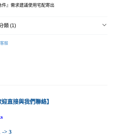
急件』需求建議使用宅配寄出
付款
0
類 (1)
1取貨
－經濟
總體經濟學
0
客服
本島
00
60
歡迎直接與我們聯絡】
s
 -> 3