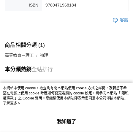
ISBN
9780471968184
客服
商品相關分類 (1)
高等教育－理工
物理
本分類熱銷
全站排行
本網站中使用 cookie，欲查詢有關本網站使用 cookie 方式之詳情，及若您不希
熱門標籤
望在電腦上使用 cookie 時應如何變更電腦的 cookie 設定，請參閱本網站「
隱私
權條款
」之 Cookie 聲明。您繼續使用本網站即表示您同意本公司得按本網站使
用條款之 Cookie 聲明使用 cookie。
了解更多 >
我知道了