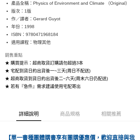
產品全稱：Physics of Environment and Climate （Original）
ATM付款
版次：1版
作／譯者：Gerard Guyot
運送方式
年份：1998
全家取貨付款
ISBN：9780471968184
每筆NT$60
適用課程：物理其他
付款後全家取貨
銷售重點
每筆NT$60
★ 購買提示：超商取貨訂購請勿超過3本
★ 宅配到貨日約出貨後一~三天(周日不配送)
7-11取貨付款
★ 超商取貨到貨日約出貨後二~六天(周末六日仍配送)
每筆NT$60
★ 若有『急件』需求建議使用宅配寄出
付款後7-11取貨
每筆NT$60
宅配-台灣本島
詳細說明
商品規格
相關推薦
每筆NT$100
宅配-離島
【單一書種團體購書享有團購優惠價，歡迎直接與我
每筆NT$160