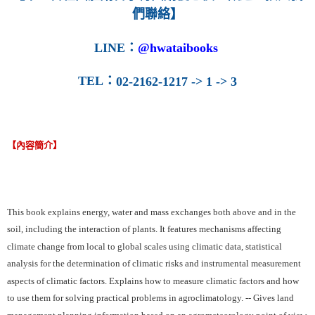
們聯絡】
LINE
：
@hwataibooks
TEL
：
02-2162-1217 -> 1 -> 3
【內容簡介】
This book explains energy, water and mass exchanges both above and in the
soil, including the interaction of plants. It features mechanisms affecting
climate change from local to global scales using climatic data, statistical
analysis for the determination of climatic risks and instrumental measurement
aspects of climatic factors. Explains how to measure climatic factors and how
to use them for solving practical problems in agroclimatology. -- Gives land
management planning information based on an agrometeorology point of view.