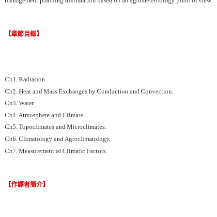
【章節目錄】
Ch1. Radiation.
Ch2. Heat and Mass Exchanges by Conduction and Convection.
Ch3. Water.
Ch4. Atmosphere and Climate.
Ch5. Topoclimates and Microclimates.
Ch6. Climatology and Agroclimatology.
Ch7. Measurement of Climatic Factors.
【作譯者簡介】