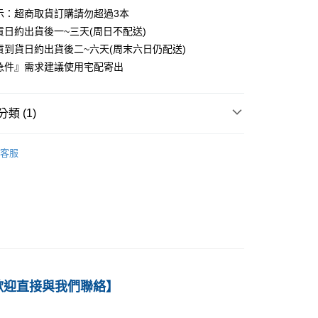
示：超商取貨訂購請勿超過3本
0
貨日約出貨後一~三天(周日不配送)
付款
貨到貨日約出貨後二~六天(周末六日仍配送)
0
急件』需求建議使用宅配寄出
1取貨
0
類 (1)
本島
－理工
物理
客服
00
60
歡迎直接與我們聯絡】