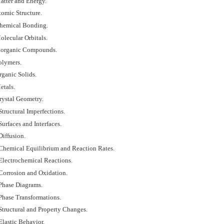
atter and Energy.
tomic Structure.
hemical Bonding.
olecular Orbitals.
norganic Compounds.
olymers.
rganic Solids.
etals.
rystal Geometry.
tructural Imperfections.
urfaces and Interfaces.
Diffusion.
Chemical Equilibrium and Reaction Rates.
Electrochemical Reactions.
Corrosion and Oxidation.
Phase Diagrams.
Phase Transformations.
Structural and Property Changes.
Elastic Behavior.