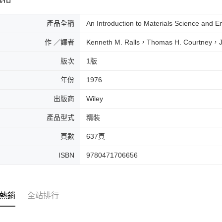
產品全稱
An Introduction to Materials Science and E
作 ／譯者
Kenneth M. Ralls，Thomas H. Courtney，J
版次
1版
年份
1976
出版商
Wiley
產品型式
精裝
頁數
637頁
ISBN
9780471706656
熱銷
全站排行