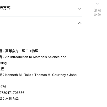
送方式
清除
紀錄
次付款
付款
類：高等教育－理工 >物理
n Introduction to Materials Science and
y
ering
1版
Kenneth M. Ralls，Thomas H. Courtney，John
976
付款
9780471706656
0
程：材料力學
家取貨