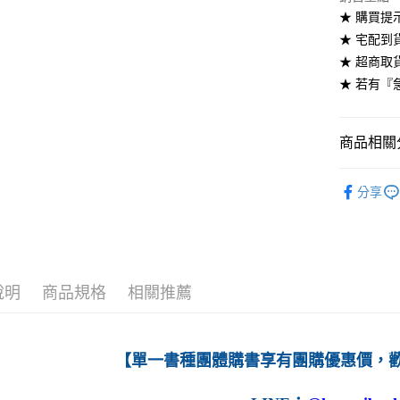
★ 購買提
每筆NT$6
★ 宅配到
7-11取貨
★ 超商取
每筆NT$6
★ 若有『
付款後7-1
每筆NT$6
商品相關分
宅配-台灣
高等教育
分享
每筆NT$1
宅配-離島
每筆NT$1
說明
商品規格
相關推薦
【單一書種團體購書享有團購優惠價，