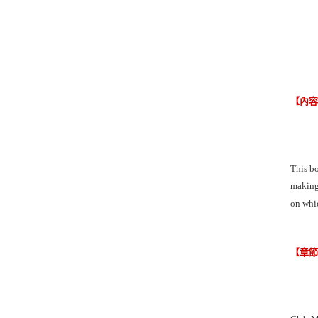
【內
This bo
making 
on whic
【章