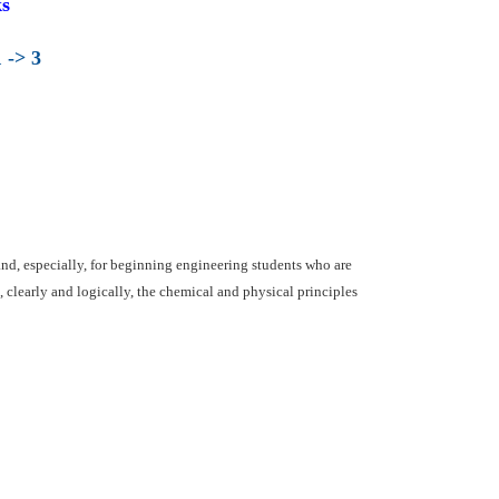
s
 -> 3
and, especially, for beginning engineering students who are
ts, clearly and logically, the chemical and physical principles