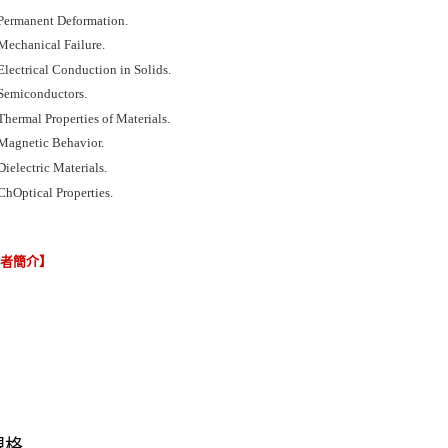
Permanent Deformation.
Mechanical Failure.
lectrical Conduction in Solids.
Semiconductors.
hermal Properties of Materials.
Magnetic Behavior.
ielectric Materials.
ChOptical Properties.
譯者簡介】
規格