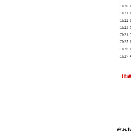
Ch20. 
Ch21. 
Ch22. E
Ch23. 
Ch24. T
Ch25. 
Ch26. D
Ch27. 
【作
商品