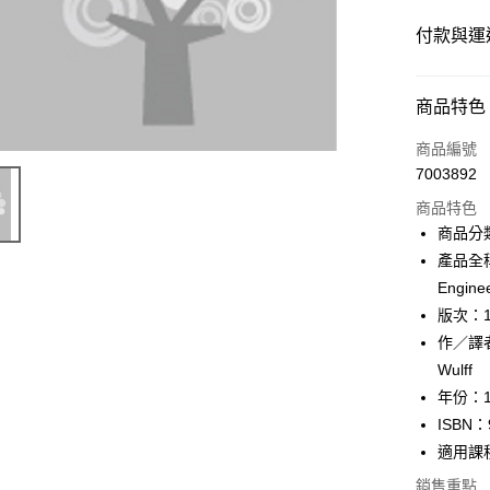
付款與運
付款方式
商品特色
信用卡一
商品編號
7003892
超商取貨
商品特色
Apple Pay
商品分
產品全稱：A
Google Pa
Engine
ATM付款
版次：
作／譯者：
Wulff
運送方式
年份：1
全家取貨
ISBN：
每筆NT$6
適用課
銷售重點
付款後全