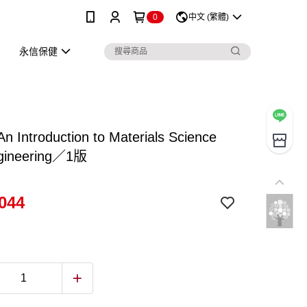
0
中文 (繁體)
永信保健
n Introduction to Materials Science
gineering／1版
044