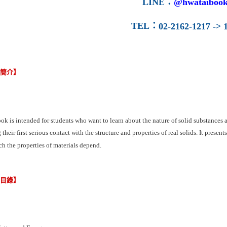
LINE
：
@hwataibook
TEL
：
02-2162-1217 -> 1
容簡介】
ok is intended for students who want to learn about the nature of solid substances 
their first serious contact with the structure and properties of real solids. It presen
h the properties of materials depend.
節目錄】