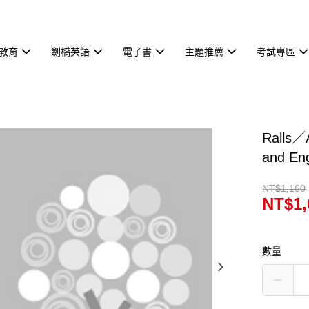
教育
劍橋英語
電子書
主題推薦
考試專區
Ralls／A
and En
NT$1,160
NT$1,
數量