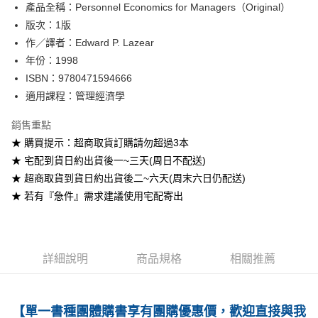
產品全稱：Personnel Economics for Managers（Original）
ATM付款
版次：1版
作／譯者：Edward P. Lazear
運送方式
年份：1998
全家取貨付款
ISBN：9780471594666
每筆NT$60
適用課程：管理經濟學
付款後全家取貨
銷售重點
每筆NT$60
★ 購買提示：超商取貨訂購請勿超過3本
★ 宅配到貨日約出貨後一~三天(周日不配送)
7-11取貨付款
★ 超商取貨到貨日約出貨後二~六天(周末六日仍配送)
每筆NT$60
★ 若有『急件』需求建議使用宅配寄出
付款後7-11取貨
每筆NT$60
宅配-台灣本島
詳細說明
商品規格
相關推薦
每筆NT$100
宅配-離島
【單一書種團體購書享有團購優惠價，歡迎直接與我
每筆NT$160