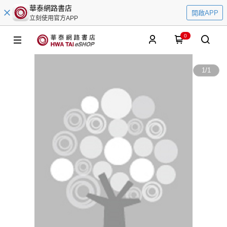
華泰網路書店
開啟APP
立刻使用官方APP
0
1
/
1