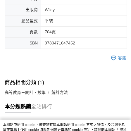
出版商
Wiley
產品型式
平裝
頁數
704頁
ISBN
9780471047452
客服
商品相關分類 (1)
高等教育－統計、數學
統計方法
本分類熱銷
全站排行
本網站中使用 cookie，欲查詢有關本網站使用 cookie 方式之詳情，及若您不希
熱門標籤
望在電腦上使用 cookie 時應如何變更電腦的 cookie 設定，請參閱本網站「
隱私