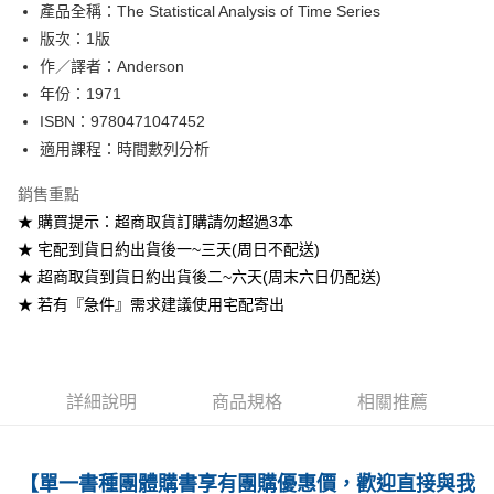
產品全稱：The Statistical Analysis of Time Series
ATM付款
版次：1版
作／譯者：Anderson
運送方式
年份：1971
全家取貨付款
ISBN：9780471047452
每筆NT$60
適用課程：時間數列分析
付款後全家取貨
銷售重點
每筆NT$60
★ 購買提示：超商取貨訂購請勿超過3本
★ 宅配到貨日約出貨後一~三天(周日不配送)
7-11取貨付款
★ 超商取貨到貨日約出貨後二~六天(周末六日仍配送)
每筆NT$60
★ 若有『急件』需求建議使用宅配寄出
付款後7-11取貨
每筆NT$60
宅配-台灣本島
詳細說明
商品規格
相關推薦
每筆NT$100
宅配-離島
【單一書種團體購書享有團購優惠價，歡迎直接與我
每筆NT$160