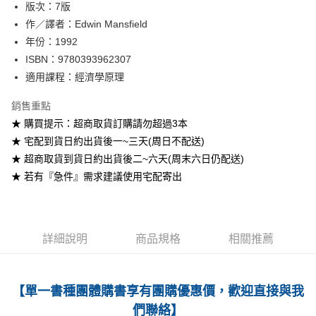
版次：7版
作／譯者：Edwin Mansfield
運送方式
年份：1992
全家取貨付款
ISBN：9780393962307
每筆NT$60
適用課程：經濟學原理
付款後全家取貨
銷售重點
每筆NT$60
★ 購買提示：超商取貨訂購請勿超過3本
★ 宅配到貨日約出貨後一~三天(周日不配送)
7-11取貨付款
★ 超商取貨到貨日約出貨後二~六天(周末六日仍配送)
每筆NT$60
★ 若有『急件』需求建議使用宅配寄出
付款後7-11取貨
每筆NT$60
宅配-台灣本島
詳細說明
商品規格
相關推薦
每筆NT$100
宅配-離島
【單一書種團體購書享有團購優惠價，歡迎直接與我
每筆NT$160
們聯絡】