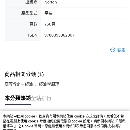
出版商
Norton
產品型式
平裝
頁數
750頁
ISBN
9780393962307
客服
商品相關分類 (1)
高等教育－經濟
經濟學原理
本分類熱銷
全站排行
本網站中使用 cookie，欲查詢有關本網站使用 cookie 方式之詳情，及若您不希
熱門標籤
望在電腦上使用 cookie 時應如何變更電腦的 cookie 設定，請參閱本網站「
隱私
權條款
」之 Cookie 聲明。您繼續使用本網站即表示您同意本公司得按本網站使