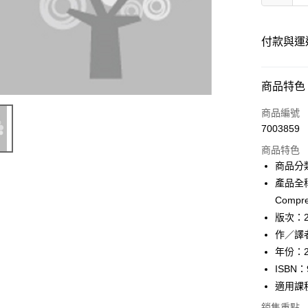
付款與運
付款方式
商品特色
信用卡一
商品編號
7003859
超商取貨
商品特色
Apple Pay
商品分
產品全稱：A
Google Pa
Compre
ATM付款
版次：
作／譯者：
年份：2
運送方式
ISBN：
全家取貨
適用課
每筆NT$6
銷售重點