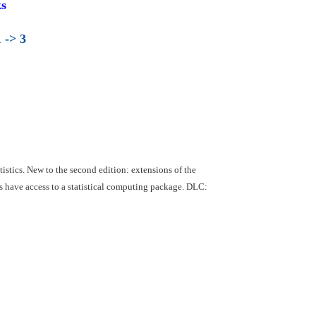
s
 -> 3
atistics. New to the second edition: extensions of the
rs have access to a statistical computing package. DLC: