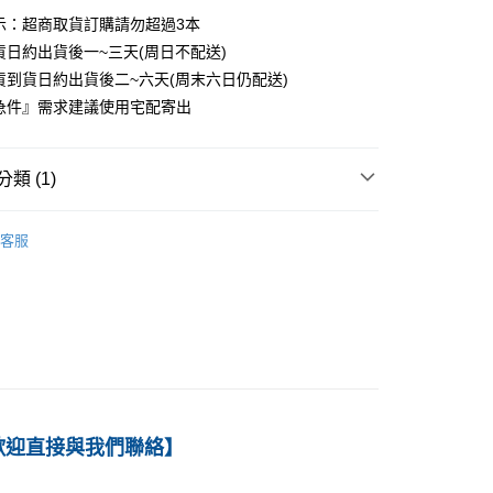
示：超商取貨訂購請勿超過3本
家取貨
貨日約出貨後一~三天(周日不配送)
0
貨到貨日約出貨後二~六天(周末六日仍配送)
付款
急件』需求建議使用宅配寄出
0
1取貨
類 (1)
0
－統計、數學
統計學
客服
本島
00
60
歡迎直接與我們聯絡】