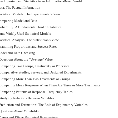
he Importance of Statistics in an Information-Based World
ata: The Factual Information
tatistical Models: The Experimenter's View
omparing Model and Data
obability: A Fundamental Tool of Statistics
ome Widely Used Statistical Models
atistical Analysis: The Statistician's View
xamining Proportions and Success Rates
odel and Data Checking
Questions About the ``Average'' Value
Comparing Two Groups, Treatments, or Processes
Comparative Studies, Surveys, and Designed Experiments
Comparing More Than Two Treatments or Groups
Comparing Mean Response When There Are Three or More Treatments
Comparing Patterns of Response: Frequency Tables
Studying Relations Between Variables
Prediction and Estimation: The Role of Explanatory Variables
Questions About Variability
ause and Effect: Statistical Perspectives