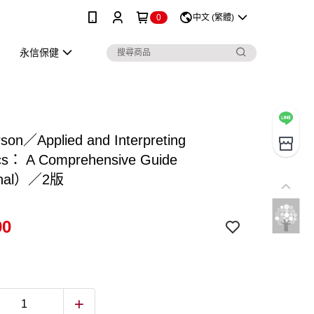
0
中文 (繁體)
永信保健
son／Applied and Interpreting
tics： A Comprehensive Guide
inal）／2版
90