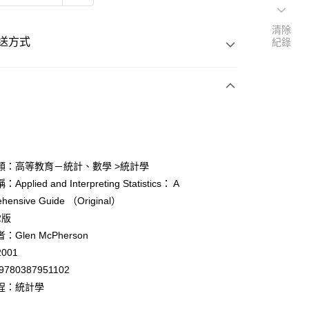
清除
送方式
紀錄
次付款
付款
類：高等教育－統計、數學 >統計學
pplied and Interpreting Statistics： A
y
hensive Guide （Original）
2版
Glen McPherson
001
9780387951102
付款
程：統計學
0