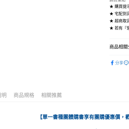
★ 購買提
付款後全
★ 宅配到
每筆NT$6
★ 超商取
7-11取貨
★ 若有『
每筆NT$6
付款後7-1
商品相關分
每筆NT$6
高等教育
分享
宅配-台灣
每筆NT$1
宅配-離島
每筆NT$1
說明
商品規格
相關推薦
【單一書種團體購書享有團購優惠價，