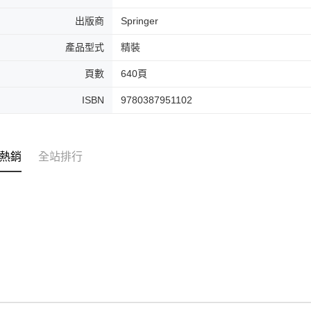
出版商
Springer
產品型式
精裝
頁數
640頁
ISBN
9780387951102
熱銷
全站排行