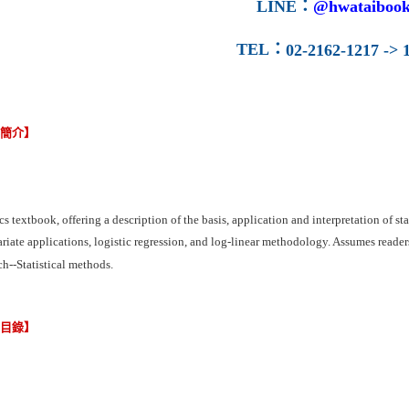
LINE
：
@hwataibook
TEL
：
02-2162-1217 -> 1
容簡介】
ics textbook, offering a description of the basis, application and interpretation of st
riate applications, logistic regression, and log-linear methodology. Assumes reade
h--Statistical methods.
節目錄】