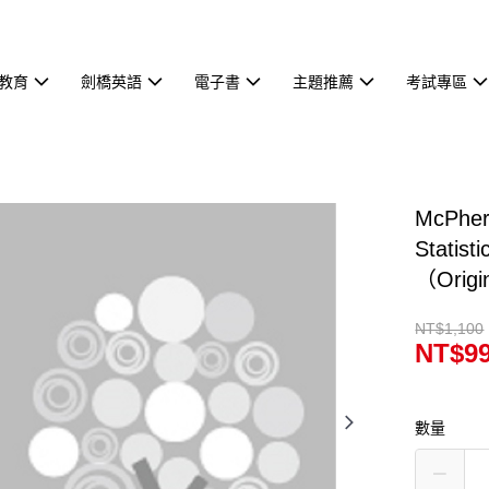
教育
劍橋英語
電子書
主題推薦
考試專區
McPher
Statis
（Orig
NT$1,100
NT$9
數量