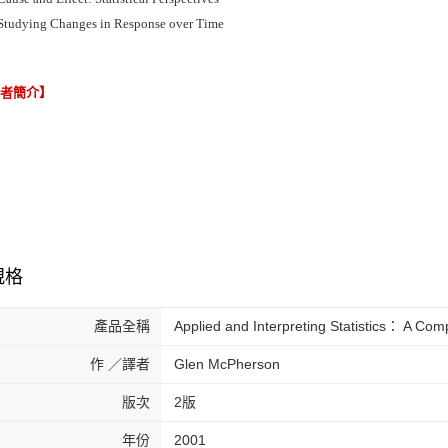
Studying Changes in Response over Time
譯者簡介】
規格
產品全稱
Applied and Interpreting Statistics： A C
作 ／譯者
Glen McPherson
版次
2版
年份
2001