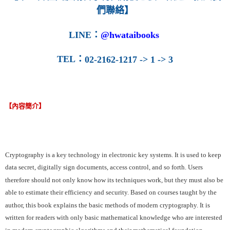
們聯絡】
LINE
：
@hwataibooks
TEL
：
02-2162-1217 -> 1 -> 3
【內容簡介】
Cryptography is a key technology in electronic key systems. It is used to keep
data secret, digitally sign documents, access control, and so forth. Users
therefore should not only know how its techniques work, but they must also be
able to estimate their efficiency and security. Based on courses taught by the
author, this book explains the basic methods of modern cryptography. It is
written for readers with only basic mathematical knowledge who are interested
in modern cryptographic algorithms and their mathematical foundation.