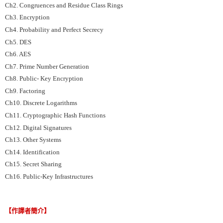
Ch2. Congruences and Residue Class Rings
Ch3. Encryption
Ch4. Probability and Perfect Secrecy
Ch5. DES
Ch6. AES
Ch7. Prime Number Generation
Ch8. Public- Key Encryption
Ch9. Factoring
Ch10. Discrete Logarithms
Ch11. Cryptographic Hash Functions
Ch12. Digital Signatures
Ch13. Other Systems
Ch14. Identification
Ch15. Secret Sharing
Ch16. Public-Key Infrastructures
【作譯者簡介】