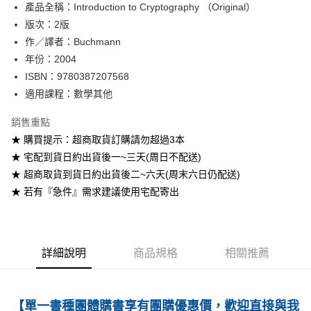
產品全稱：Introduction to Cryptography （Original）
ATM付款
版次：2版
作／譯者：Buchmann
運送方式
年份：2004
全家取貨付款
ISBN：9780387207568
每筆NT$60
適用課程：數學其他
付款後全家取貨
銷售重點
每筆NT$60
★ 購買提示：超商取貨訂購請勿超過3本
★ 宅配到貨日約出貨後一~三天(周日不配送)
7-11取貨付款
★ 超商取貨到貨日約出貨後二~六天(周末六日仍配送)
每筆NT$60
★ 若有『急件』需求建議使用宅配寄出
付款後7-11取貨
每筆NT$60
宅配-台灣本島
詳細說明
商品規格
相關推薦
每筆NT$100
宅配-離島
【單一書種團體購書享有團購優惠價，歡迎直接與我
每筆NT$160