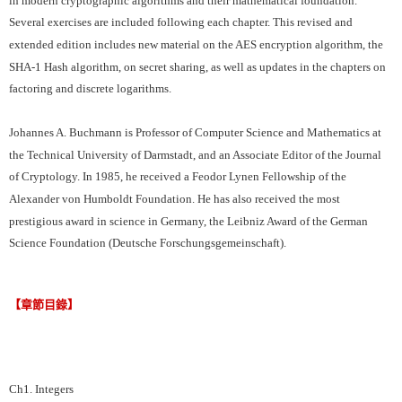
Several exercises are included following each chapter. This revised and
extended edition includes new material on the AES encryption algorithm, the
SHA-1 Hash algorithm, on secret sharing, as well as updates in the chapters on
factoring and discrete logarithms.
Johannes A. Buchmann is Professor of Computer Science and Mathematics at
the Technical University of Darmstadt, and an Associate Editor of the Journal
of Cryptology. In 1985, he received a Feodor Lynen Fellowship of the
Alexander von Humboldt Foundation. He has also received the most
prestigious award in science in Germany, the Leibniz Award of the German
Science Foundation (Deutsche Forschungsgemeinschaft).
【章節目錄】
Ch1. Integers