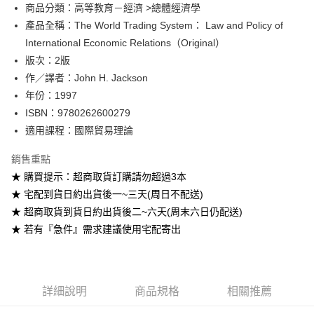
Google Pay
商品分類：高等教育－經濟 >總體經濟學
產品全稱：The World Trading System： Law and Policy of
ATM付款
International Economic Relations（Original）
版次：2版
運送方式
作／譯者：John H. Jackson
全家取貨付款
年份：1997
每筆NT$60
ISBN：9780262600279
適用課程：國際貿易理論
付款後全家取貨
每筆NT$60
銷售重點
★ 購買提示：超商取貨訂購請勿超過3本
7-11取貨付款
★ 宅配到貨日約出貨後一~三天(周日不配送)
每筆NT$60
★ 超商取貨到貨日約出貨後二~六天(周末六日仍配送)
付款後7-11取貨
★ 若有『急件』需求建議使用宅配寄出
每筆NT$60
宅配-台灣本島
每筆NT$100
詳細說明
商品規格
相關推薦
宅配-離島