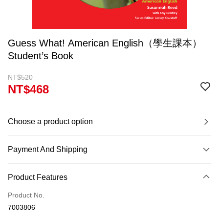
Guess What! American English（學生課本）
Student’s Book
NT$520
NT$468
Choose a product option
Payment And Shipping
Payment Method
Product Features
Credit Card (Full Payment)
Product No.
Convenience Store Pickup and Pay
7003806
Apple Pay