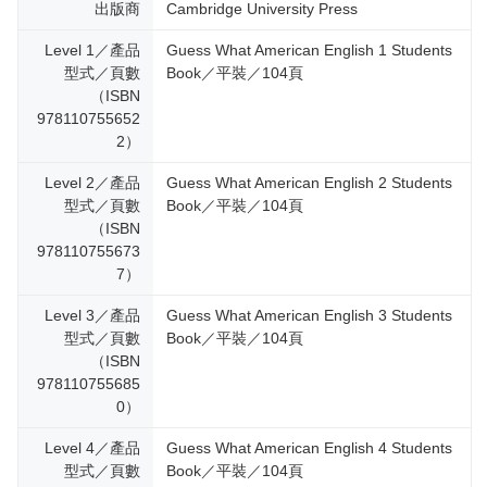
出版商
Cambridge University Press
Level 1／產品
Guess What American English 1 Students
型式／頁數
Book／平裝／104頁
（ISBN
978110755652
2）
Level 2／產品
Guess What American English 2 Students
型式／頁數
Book／平裝／104頁
（ISBN
978110755673
7）
Level 3／產品
Guess What American English 3 Students
型式／頁數
Book／平裝／104頁
（ISBN
978110755685
0）
Level 4／產品
Guess What American English 4 Students
型式／頁數
Book／平裝／104頁