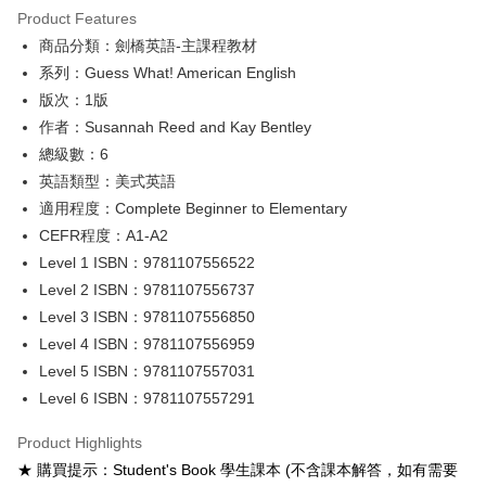
Product Features
Google Pay
商品分類：劍橋英語-主課程教材
系列：Guess What! American English
ATM Transfer
版次：1版
Shipping Method
作者：Susannah Reed and Kay Bentley
總級數：6
全家取貨付款
英語類型：美式英語
NT$60/order
適用程度：Complete Beginner to Elementary
付款後全家取貨
CEFR程度：A1-A2
NT$60/order
Level 1 ISBN：9781107556522
Level 2 ISBN：9781107556737
7-11取貨付款
Level 3 ISBN：9781107556850
NT$60/order
Level 4 ISBN：9781107556959
付款後7-11取貨
Level 5 ISBN：9781107557031
NT$60/order
Level 6 ISBN：9781107557291
宅配-台灣本島
Product Highlights
NT$100/order
★ 購買提示：Student's Book 學生課本 (不含課本解答，如有需要