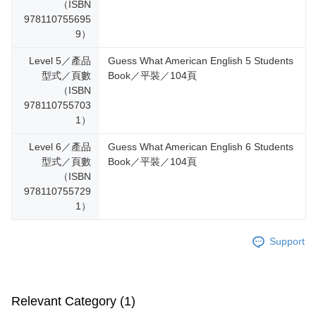
（ISBN
978110755695
9）
Level 5／產品
Guess What American English 5 Students
型式／頁數
Book／平裝／104頁
（ISBN
978110755703
1）
Level 6／產品
Guess What American English 6 Students
型式／頁數
Book／平裝／104頁
（ISBN
978110755729
1）
Support
Relevant Category (1)