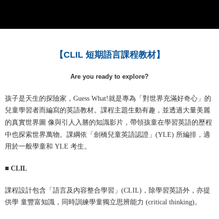
【
CLIL 短期語言課程教材
】
Are you ready to explore?
孩子是天生的探險家，Guess What!就是專為「對世界充滿好奇心」的
兒童學習者而編寫的英語教材。課程主題生動有趣，並透過大量美麗
的真實世界圖 像與引人入勝的知識影片，帶領孩童在學習英語的歷程
中也探索世界萬物。課綱依「劍橋兒童英語認證」(YLE) 所編排，適
用於一般學童和 YLE 考生。
■ CLIL
課程設計包含「語言及內容整合學習」(CLIL)，除學習英語外，亦提
供學 童豐富知識，同時訓練學童獨立思辨能力 (critical thinking)。