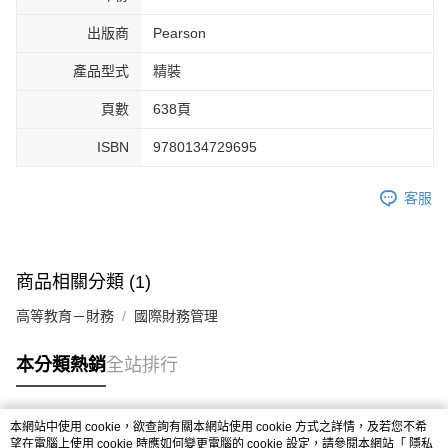
出版商
Pearson
產品型式
精裝
頁數
638頁
ISBN
9780134729695
客服
商品相關分類 (1)
高等教育－財務
國際財務管理
本分類熱銷
全站排行
本網站中使用 cookie，欲查詢有關本網站使用 cookie 方式之詳情，及若您不希
熱門標籤
望在電腦上使用 cookie 時應如何變更電腦的 cookie 設定，請參閱本網站「
隱私