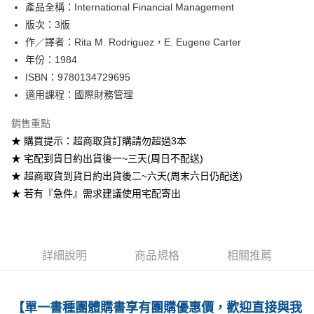
產品全稱：International Financial Management
ATM付款
版次：3版
作／譯者：Rita M. Rodriguez，E. Eugene Carter
運送方式
年份：1984
全家取貨付款
ISBN：9780134729695
每筆NT$60
適用課程：國際財務管理
付款後全家取貨
銷售重點
每筆NT$60
★ 購買提示：超商取貨訂購請勿超過3本
★ 宅配到貨日約出貨後一~三天(周日不配送)
7-11取貨付款
★ 超商取貨到貨日約出貨後二~六天(周末六日仍配送)
每筆NT$60
★ 若有『急件』需求建議使用宅配寄出
付款後7-11取貨
每筆NT$60
宅配-台灣本島
詳細說明
商品規格
相關推薦
每筆NT$100
宅配-離島
【單一書種團體購書享有團購優惠價，歡迎直接與我
每筆NT$160