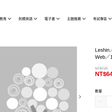
教育
劍橋英語
電子書
主題推薦
考試專區
Leshin
Web／
NT$720
NT$6
數量