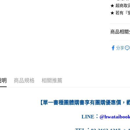
★ 超商取
每筆NT$6
★ 若有『
7-11取貨
每筆NT$6
商品相關分
付款後7-1
高等教育
每筆NT$6
分享
宅配-台灣
每筆NT$1
宅配-離島
說明
商品規格
相關推薦
每筆NT$1
【單一書種團體購書享有團購優惠價，
LINE
：
@hwataibook