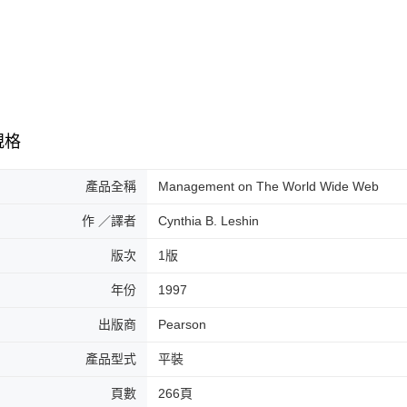
規格
產品全稱
Management on The World Wide Web
作 ／譯者
Cynthia B. Leshin
版次
1版
年份
1997
出版商
Pearson
產品型式
平裝
頁數
266頁