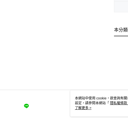
本分類
本網站中使用 cookie，欲查詢有關
設定，請參閱本網站「
隱私權條款
使用 cookie。
了解更多 >