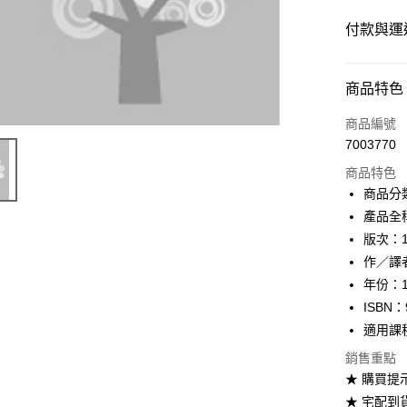
付款與運
付款方式
商品特色
信用卡一
商品編號
7003770
超商取貨
商品特色
Apple Pay
商品分
產品全稱：
Google Pa
版次：
ATM付款
作／譯者：
年份：1
ISBN：
運送方式
適用課
全家取貨
銷售重點
每筆NT$6
★ 購買提
★ 宅配到
付款後全