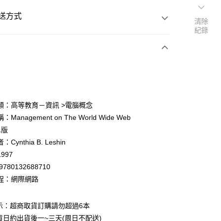
送方式
清除
紀錄
次付款
付款
類：高等教育－資訊 >電腦概念
Management on The World Wide Web
y
1版
Cynthia B. Leshin
997
9780132688710
程：網際網路
付款
0
示：超商取貨訂購請勿超過6本
貨日約出貨後一~三天(周日不配送)
家取貨