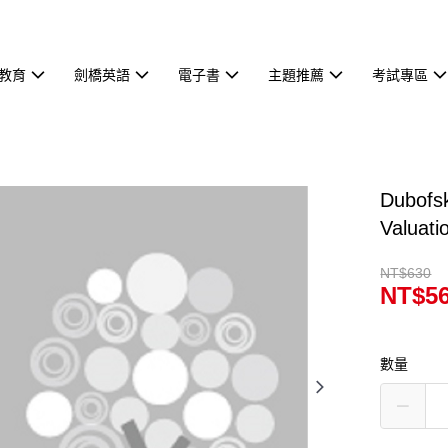
教育
劍橋英語
電子書
主題推薦
考試專區
Dubofs
Valuat
NT$630
NT$5
數量