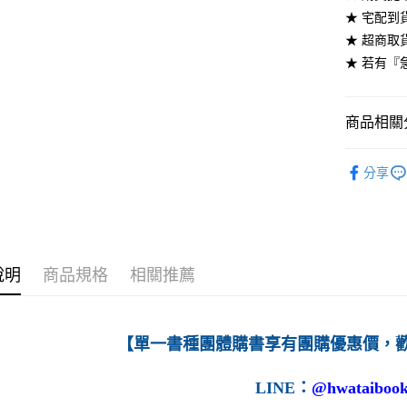
★ 宅配到
每筆NT$6
★ 超商取
7-11取貨
★ 若有『
每筆NT$6
付款後7-1
商品相關分
每筆NT$6
高等教育
分享
宅配-台灣
每筆NT$1
宅配-離島
每筆NT$1
說明
商品規格
相關推薦
【單一書種團體購書享有團購優惠價，
LINE
：
@hwataibook