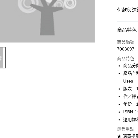
付款與運
付款方式
商品特色
信用卡一
商品編號
7003697
超商取貨
商品特色
Apple Pay
商品分
產品全稱：O
Google Pa
Uses
ATM付款
版次：
作／譯者：
年份：1
運送方式
ISBN：
全家取貨
適用課
每筆NT$6
銷售重點
★ 購買提
付款後全