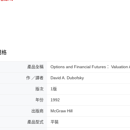
規格
產品全稱
Options and Financial Futures： Valuation
作 ／譯者
David A. Dubofsky
版次
1版
年份
1992
出版商
McGraw Hill
產品型式
平裝