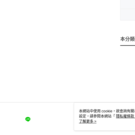
本分類
本網站中使用 cookie，欲查詢有關
設定，請參閱本網站「
隱私權條款
使用 cookie。
了解更多 >