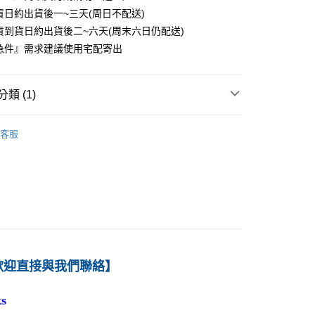
貨日約出貨後一~三天(周日不配送)
0
貨到貨日約出貨後二~六天(周末六日仍配送)
付款
急件』需求建議使用宅配寄出
0
1取貨
類 (1)
0
－財務
投資
客服
本島
00
60
歡迎直接與我們聯絡】
s