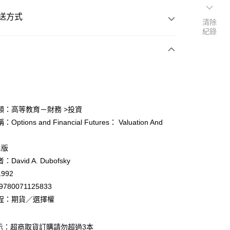
送方式
清除
紀錄
次付款
付款
類：高等教育－財務 >投資
ptions and Financial Futures： Valuation And
y
1版
David A. Dubofsky
992
9780071125833
付款
程：期貨／選擇權
0
示：超商取貨訂購請勿超過3本
家取貨