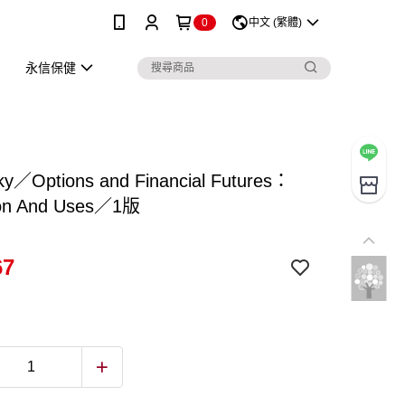
0
中文 (繁體)
永信保健
ky／Options and Financial Futures：
ion And Uses／1版
67