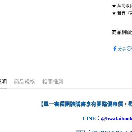
★ 超商取
每筆NT$6
★ 若有『
7-11取貨
每筆NT$6
商品相關分
付款後7-1
高等教育
每筆NT$6
分享
宅配-台灣
每筆NT$1
宅配-離島
說明
商品規格
相關推薦
每筆NT$1
【單一書種團體購書享有團購優惠價，
LINE
：
@hwataibook