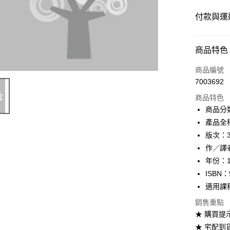
付款與運
付款方式
商品特色
信用卡一
商品編號
7003692
超商取貨
商品特色
Apple Pay
商品分
產品全稱：S
Google Pa
版次：
ATM付款
作／譯者：L
年份：1
ISBN：
運送方式
適用課
全家取貨
銷售重點
每筆NT$6
★ 購買提
★ 宅配到
付款後全