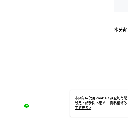
本分類
本網站中使用 cookie，欲查詢有關
設定，請參閱本網站「
隱私權條款
使用 cookie。
了解更多 >