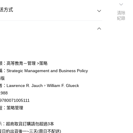
送方式
清除
紀錄
次付款
付款
類：高等教育－管理 >策略
trategic Management and Business Policy
y
3版
awrence R. Jauch，William F. Glueck
988
9780071005111
程：策略管理
付款
0
示：超商取貨訂購請勿超過3本
貨日約出貨後一~三天(周日不配送)
家取貨